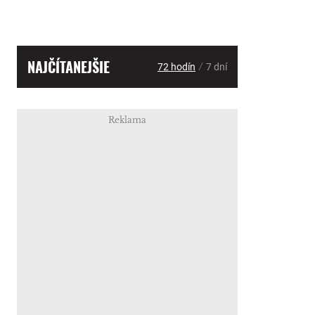
NAJČÍTANEJŠIE
/
72 hodín
7 dní
Reklama