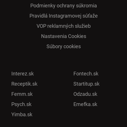
Podmienky ochrany súkromia
Pra­vidlá Ins­ta­gra­mo­vej sú­ťaže
VOP reklamných služieb
Nastavenia Cookies
Súbory cookies
Interez.sk
Fontech.sk
Receptik.sk
Startitup.sk
Femm.sk
Odzadu.sk
Psych.sk
Emefka.sk
Yimba.sk