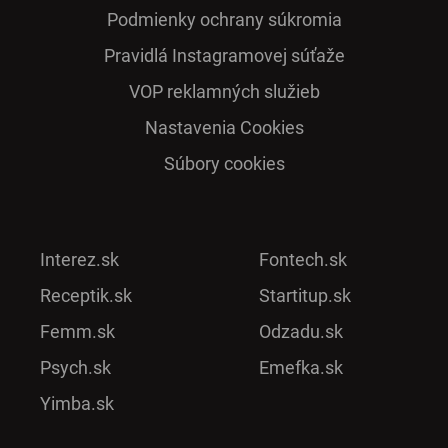
Podmienky ochrany súkromia
Pra­vidlá Ins­ta­gra­mo­vej sú­ťaže
VOP reklamných služieb
Nastavenia Cookies
Súbory cookies
Interez.sk
Fontech.sk
Receptik.sk
Startitup.sk
Femm.sk
Odzadu.sk
Psych.sk
Emefka.sk
Yimba.sk