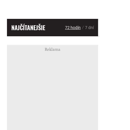
NAJČÍTANEJŠIE
/
72 hodín
7 dní
Reklama