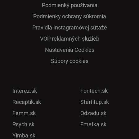
Podmienky používania
Podmienky ochrany súkromia
Pra­vidlá Ins­ta­gra­mo­vej sú­ťaže
VOP reklamných služieb
Nastavenia Cookies
Súbory cookies
Interez.sk
Fontech.sk
Receptik.sk
Startitup.sk
Femm.sk
Odzadu.sk
Psych.sk
Emefka.sk
Yimba.sk