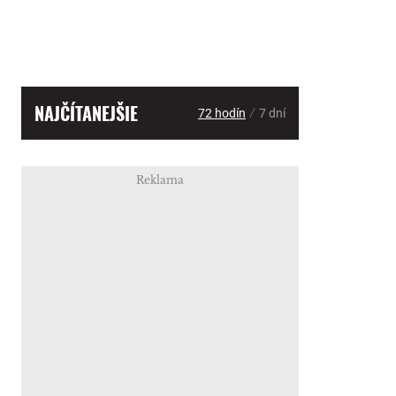
NAJČÍTANEJŠIE
/
72 hodín
7 dní
Reklama