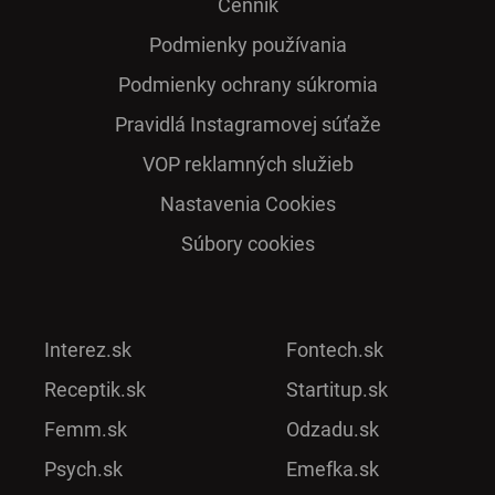
Cenník
Podmienky používania
Podmienky ochrany súkromia
Pra­vidlá Ins­ta­gra­mo­vej sú­ťaže
VOP reklamných služieb
Nastavenia Cookies
Súbory cookies
Interez.sk
Fontech.sk
Receptik.sk
Startitup.sk
Femm.sk
Odzadu.sk
Psych.sk
Emefka.sk