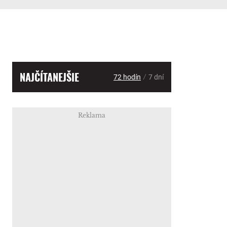
NAJČÍTANEJŠIE
/
72 hodín
7 dní
Reklama