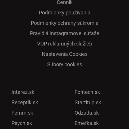
Cenník
Podmienky používania
Podmienky ochrany súkromia
Pra­vidlá Ins­ta­gra­mo­vej sú­ťaže
VOP reklamných služieb
Nastavenia Cookies
Súbory cookies
Interez.sk
Fontech.sk
Receptik.sk
Startitup.sk
Femm.sk
Odzadu.sk
Psych.sk
Emefka.sk