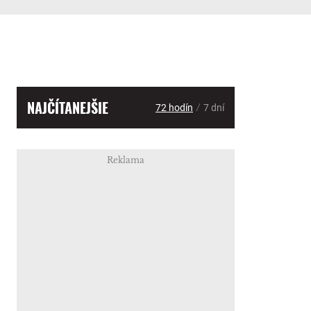
NAJČÍTANEJŠIE
/
72 hodín
7 dní
Reklama