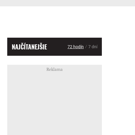
NAJČÍTANEJŠIE
/
72 hodín
7 dní
Reklama