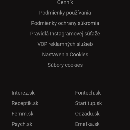
Cenník
Podmienky používania
Podmienky ochrany súkromia
Pra­vidlá Ins­ta­gra­mo­vej sú­ťaže
VOP reklamných služieb
Nastavenia Cookies
Súbory cookies
Interez.sk
Fontech.sk
Receptik.sk
Startitup.sk
Femm.sk
Odzadu.sk
Psych.sk
Emefka.sk