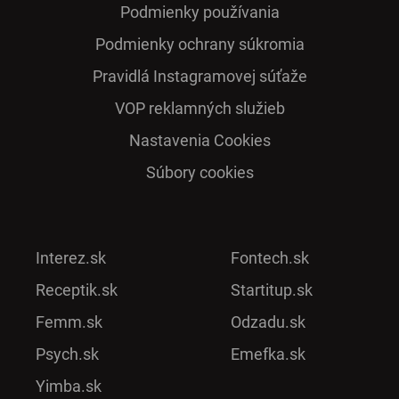
Podmienky používania
Podmienky ochrany súkromia
Pra­vidlá Ins­ta­gra­mo­vej sú­ťaže
VOP reklamných služieb
Nastavenia Cookies
Súbory cookies
Interez.sk
Fontech.sk
Receptik.sk
Startitup.sk
Femm.sk
Odzadu.sk
Psych.sk
Emefka.sk
Yimba.sk