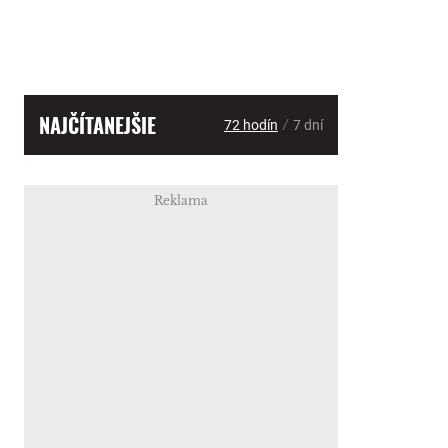
NAJČÍTANEJŠIE
/
72 hodín
7 dní
Reklama