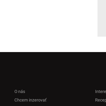
O nás
Inter
Chcem inzerovať
Recep