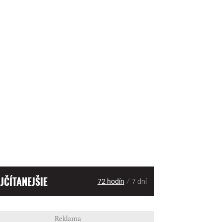
JČÍTANEJŠIE
/
72 hodín
7 dní
Reklama