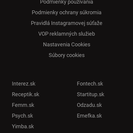
Podmienky používania
Podmienky ochrany súkromia
Pra­vidlá Ins­ta­gra­mo­vej sú­ťaže
VOP reklamných služieb
Nastavenia Cookies
Súbory cookies
Interez.sk
Fontech.sk
Receptik.sk
Startitup.sk
Femm.sk
Odzadu.sk
Psych.sk
Emefka.sk
Yimba.sk