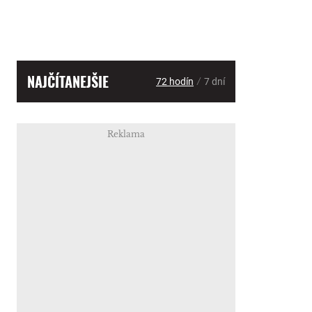
NAJČÍTANEJŠIE
/
72 hodín
7 dní
Reklama