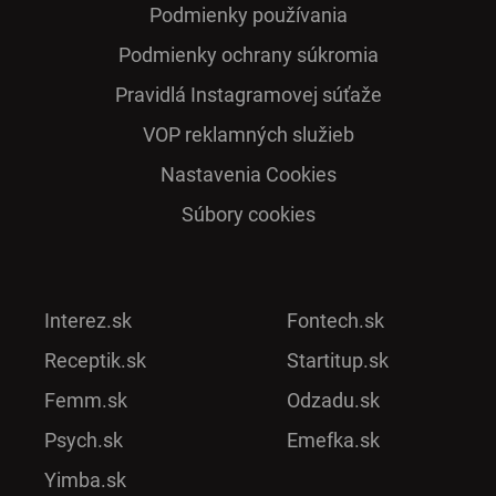
Podmienky používania
Podmienky ochrany súkromia
Pra­vidlá Ins­ta­gra­mo­vej sú­ťaže
VOP reklamných služieb
Nastavenia Cookies
Súbory cookies
Interez.sk
Fontech.sk
Receptik.sk
Startitup.sk
Femm.sk
Odzadu.sk
Psych.sk
Emefka.sk
Yimba.sk