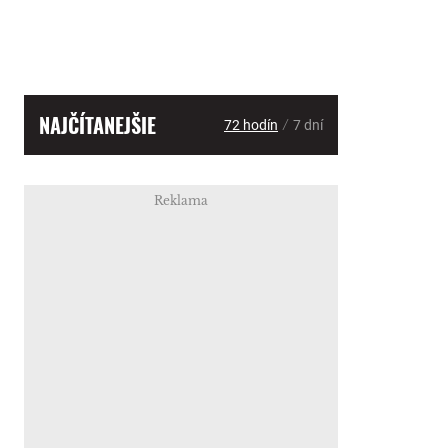
NAJČÍTANEJŠIE
/
72 hodín
7 dní
Reklama