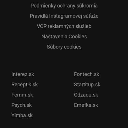
Podmienky ochrany súkromia
Pra­vidlá Ins­ta­gra­mo­vej sú­ťaže
VOP reklamných služieb
Nastavenia Cookies
Súbory cookies
Interez.sk
Fontech.sk
Receptik.sk
Startitup.sk
Femm.sk
Odzadu.sk
Psych.sk
Emefka.sk
Yimba.sk