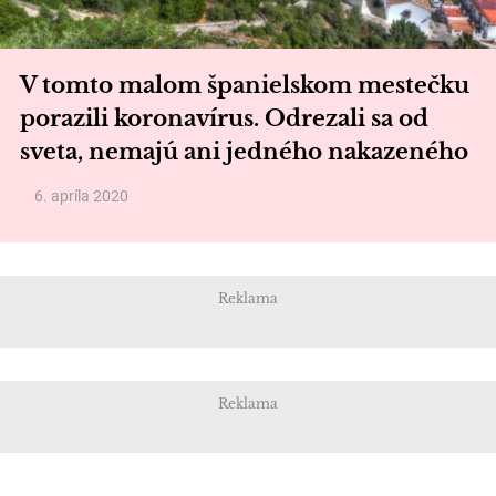
V tomto malom španielskom mestečku
porazili koronavírus. Odrezali sa od
sveta, nemajú ani jedného nakazeného
6. apríla 2020
Reklama
Reklama