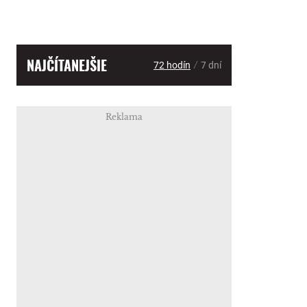
NAJČÍTANEJŠIE
/
72 hodín
7 dní
Reklama