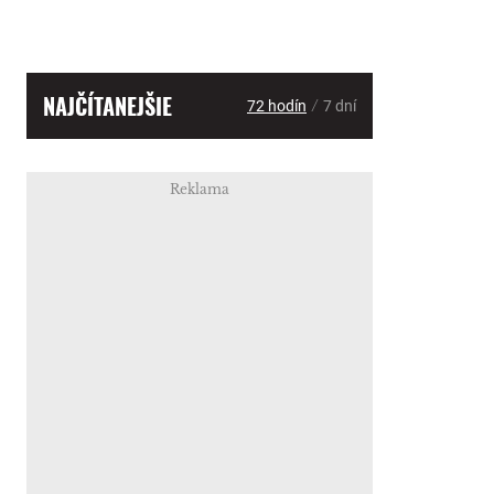
NAJČÍTANEJŠIE
/
72 hodín
7 dní
Reklama