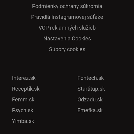
Podmienky ochrany súkromia
Pra­vidlá Ins­ta­gra­mo­vej sú­ťaže
VOP reklamných služieb
Nastavenia Cookies
Súbory cookies
Interez.sk
Fontech.sk
Receptik.sk
Startitup.sk
Femm.sk
Odzadu.sk
Psych.sk
Emefka.sk
Yimba.sk