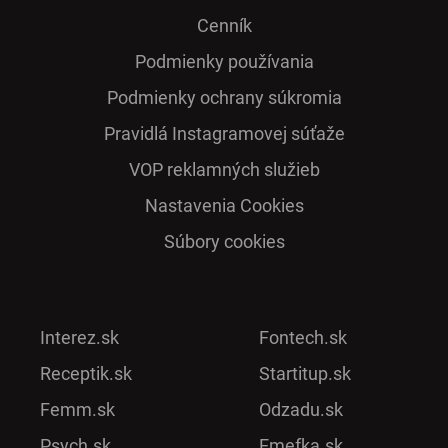
Cenník
Podmienky používania
Podmienky ochrany súkromia
Pra­vidlá Ins­ta­gra­mo­vej sú­ťaže
VOP reklamných služieb
Nastavenia Cookies
Súbory cookies
Interez.sk
Fontech.sk
Receptik.sk
Startitup.sk
Femm.sk
Odzadu.sk
Psych.sk
Emefka.sk