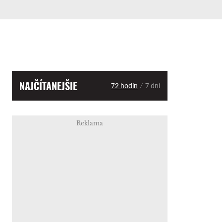
NAJČÍTANEJŠIE
/
72 hodín
7 dní
Reklama