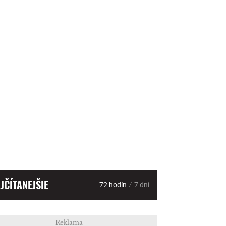
JČÍTANEJŠIE
/
72 hodín
7 dní
Reklama