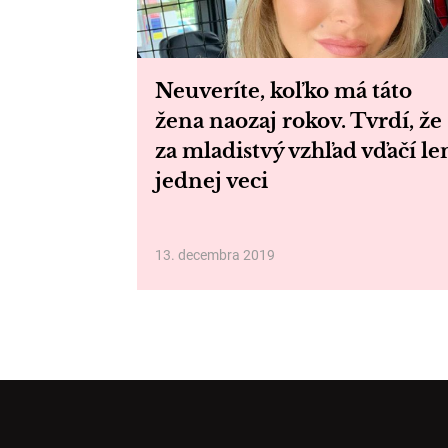
Neuveríte, koľko má táto
žena naozaj rokov. Tvrdí, že
za mladistvý vzhľad vďačí le
jednej veci
13. decembra 2019