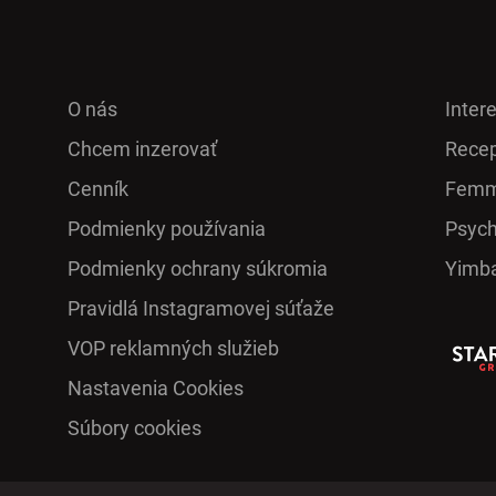
O nás
Inter
Chcem inzerovať
Recep
Cenník
Femm
Podmienky používania
Psych
Podmienky ochrany súkromia
Yimb
Pra­vidlá Ins­ta­gra­mo­vej sú­ťaže
VOP reklamných služieb
Nastavenia Cookies
Súbory cookies