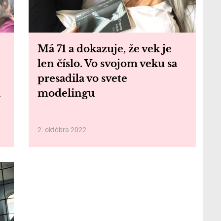
Má 71 a dokazuje, že vek je
len číslo. Vo svojom veku sa
presadila vo svete
u
modelingu
2. októbra 2022