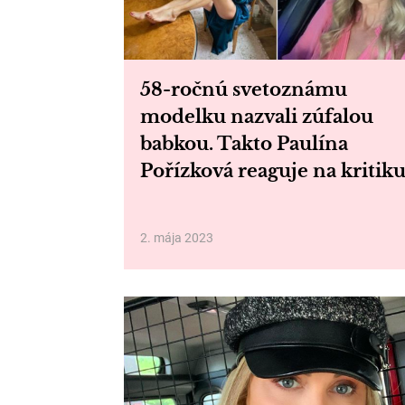
58-ročnú svetoznámu
modelku nazvali zúfalou
babkou. Takto Paulína
Pořízková reaguje na kritik
2. mája 2023