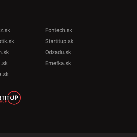
ez.sk
Fontech.sk
tik.sk
Startitup.sk
.sk
Odzadu.sk
.sk
Emefka.sk
a.sk