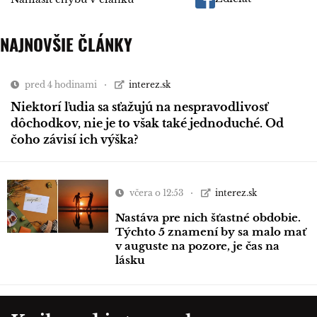
NAJNOVŠIE ČLÁNKY
pred 4 hodinami
interez.sk
Niektorí ľudia sa sťažujú na nespravodlivosť
dôchodkov, nie je to však také jednoduché. Od
čoho závisí ich výška?
včera o 12:53
interez.sk
Nastáva pre nich šťastné obdobie.
Týchto 5 znamení by sa malo mať
v auguste na pozore, je čas na
lásku