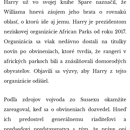
Harry už vo svojej knihe Spare naznačil, že
Williama hnevá záujem jeho brata o rovnakú
oblasť, o ktorú ide aj jemu. Harry je prezidentom
neziskovej organizácie African Parks od roku 2017.
Organizácia sa však nedávno dostali na titulky
novín po obvineniach, ktoré tvrdia, že rangeri v
afrických parkoch bili a znásilňovali domorodých
obyvateľov. Objavili sa výzvy, aby Harry z tejto
organizácie odišiel.
Podľa zdrojov vojvoda zo Sussexu okamžite
zareagoval, keď sa o obvineniach dozvedel. Hneď
ich predostrel generálnemu riaditeľovi a
predsedovi predstavenstva s tým, že práve oni