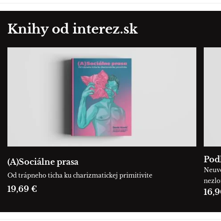
Knihy od interez.sk
Podľ
(A)Sociálne prasa
Neuve
Od trápneho ticha ku charizmatickej primitivite
nezl
19,69 €
16,9