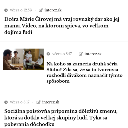
včera o 12:53
interez.sk
Dcéra Márie Čírovej má vraj rovnaký dar ako jej
mama. Video, na ktorom spieva, vo veľkom
dojíma ľudí
včera o 8:17
interez.sk
Na koho sa zameria druhá séria
Sľubu? Zdá sa, že sa to tvorcovia
rozhodli divákom naznačiť týmto
spôsobom
včera o 8:17
interez.sk
Sociálna poisťovňa pripomína dôležitú zmenu,
ktorá sa dotkla veľkej skupiny ľudí. Týka sa
poberania dôchodku