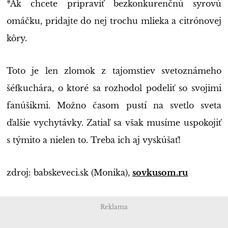
*Ak chcete pripraviť bezkonkurenčnú syrovú
omáčku, pridajte do nej trochu mlieka a citrónovej
kôry.
Toto je len zlomok z tajomstiev svetoznámeho
šéfkuchára, o ktoré sa rozhodol podeliť so svojimi
fanúšikmi. Možno časom pustí na svetlo sveta
ďalšie vychytávky. Zatiaľ sa však musíme uspokojiť
s týmito a nielen to. Treba ich aj vyskúšať!
zdroj: babskeveci.sk (Monika),
sovkusom.ru
Reklama