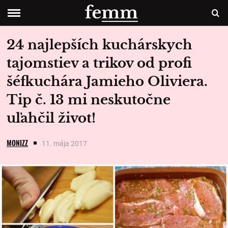
24 najlepších kuchárskych
tajomstiev a trikov od profi
šéfkuchára Jamieho Oliviera.
Tip č. 13 mi neskutočne
uľahčil život!
MONIZZ
11. mája 2017