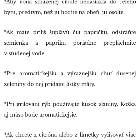
*Aby vôňa smaženej cibule nenasiakla do celého
bytu, predtým, než ju hodíte na oheň, ju osoľte.
*Ak máte príliš štipľavú čili papričku, odstráňte
semienka a papriku poriadne prepláchnite
v studenej vode.
*Pre aromatickejšiu a výraznejšiu chuť dusenej
zeleniny do nej pridajte lístky mäty.
*Pri grilovaní rýb používajte kúsok slaniny. Kožka
aj mäso bude aromatickejšie.
*Ak chcete z citróna alebo z limetky vylisovať viac