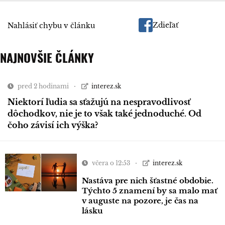
Zdieľať
Nahlásiť chybu v článku
NAJNOVŠIE ČLÁNKY
pred 2 hodinami
interez.sk
Niektorí ľudia sa sťažujú na nespravodlivosť
dôchodkov, nie je to však také jednoduché. Od
čoho závisí ich výška?
včera o 12:53
interez.sk
Nastáva pre nich šťastné obdobie.
Týchto 5 znamení by sa malo mať
v auguste na pozore, je čas na
lásku