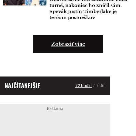
turné, nakoniec ho zničil sám.
Spevák Justin Timberlake je
terčom posmeškov
Zobraziť viac
NAJČÍTANEJŠIE
/
72 hodín
7 dní
Reklama