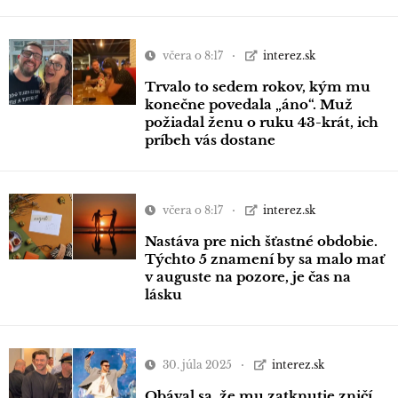
včera o 8:17
interez.sk
Trvalo to sedem rokov, kým mu
konečne povedala „áno“. Muž
požiadal ženu o ruku 43-krát, ich
príbeh vás dostane
včera o 8:17
interez.sk
Nastáva pre nich šťastné obdobie.
Týchto 5 znamení by sa malo mať
v auguste na pozore, je čas na
lásku
30. júla 2025
interez.sk
Obával sa, že mu zatknutie zničí