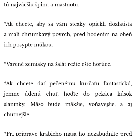
tú najväčšiu špinu a mastnotu.
*Ak chcete, aby sa vám steaky opiekli dozlatista
a mali chrumkavý povrch, pred hodením na oheň
ich posypte múkou.
*Varené zemiaky na šalát režte ešte horúce.
*Ak chcete dať pečenému kurčaťu fantastickú,
jemne údenú chuť, hoďte do pekáča kúsok
slaninky. Mäso bude mäkšie, voňavejšie, a aj
chutnejšie.
*Pri príprave krabieho mäsa ho nezabudnite pred