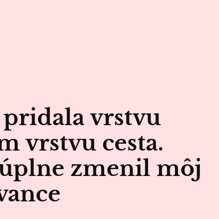
pridala vrstvu
m vrstvu cesta.
 úplne zmenil môj
evance