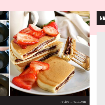
NA
recipetineats.com