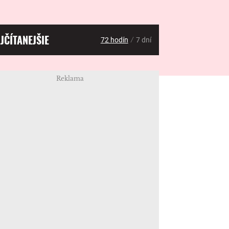
JČÍTANEJŠIE
/
72 hodín
7 dní
Reklama