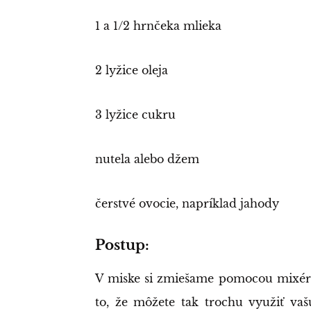
1 a 1/2 hrnčeka mlieka
2 lyžice oleja
3 lyžice cukru
nutela alebo džem
čerstvé ovocie, napríklad jahody
Postup:
V miske si zmiešame pomocou mixéru 
to, že môžete tak trochu využiť vaš