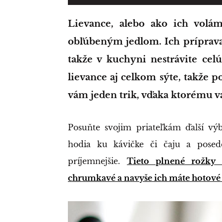
Lievance, alebo ako ich volám ja „pancakes“, sú u nás doma veľmi
obľúbeným jedlom. Ich príprava 
takže v kuchyni nestrávite cel
lievance aj celkom sýte, takže 
vám jeden trik, vďaka ktorému v
Posuňte svojim priateľkám ďalší vý
hodia ku kávičke či čaju a posed
príjemnejšie.
Tieto plnené rožky
chrumkavé a navyše ich máte hotové