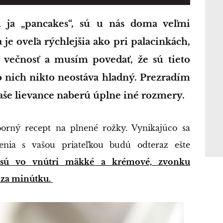
je oveľa rýchlejšia ako pri palacinkách,
ú večnosť a musím povedať, že sú tieto
po nich nikto neostáva hladný. Prezradím
aše lievance naberú úplne iné rozmery.
borný recept na plnené rožky. Vynikajúco sa
enia s vašou priateľkou budú odteraz ešte
 sú vo vnútri mäkké a krémové, zvonku
 za minútku.