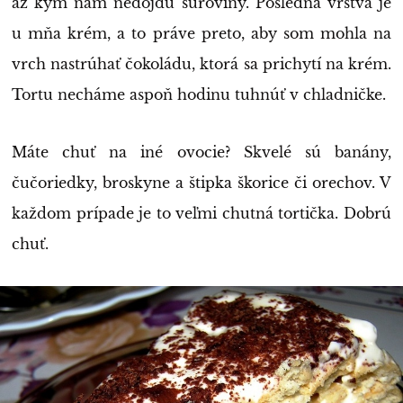
až kým nám nedojdú suroviny. Posledná vrstva je
u mňa krém, a to práve preto, aby som mohla na
vrch nastrúhať čokoládu, ktorá sa prichytí na krém.
Tortu necháme aspoň hodinu tuhnúť v chladničke.
Máte chuť na iné ovocie? Skvelé sú banány,
čučoriedky, broskyne a štipka škorice či orechov. V
každom prípade je to veľmi chutná tortička. Dobrú
chuť.