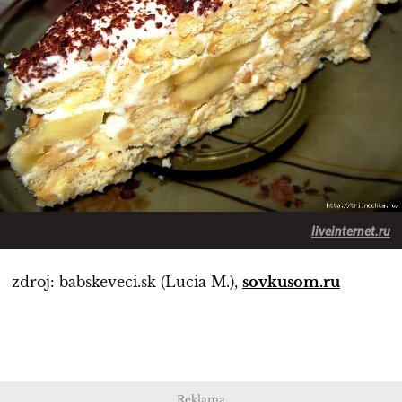
liveinternet.ru
zdroj: babskeveci.sk (Lucia M.),
sovkusom.ru
Reklama