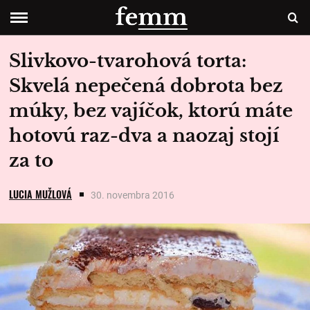
Slivkovo-tvarohová torta:
Skvelá nepečená dobrota bez
múky, bez vajíčok, ktorú máte
hotovú raz-dva a naozaj stojí
za to
LUCIA MUŽLOVÁ
30. novembra 2016