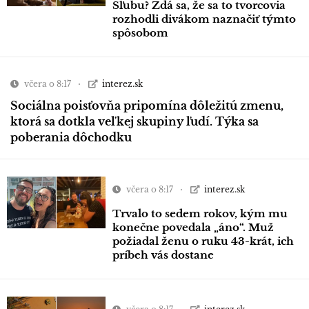
Sľubu? Zdá sa, že sa to tvorcovia
rozhodli divákom naznačiť týmto
spôsobom
včera o 8:17
interez.sk
Sociálna poisťovňa pripomína dôležitú zmenu,
ktorá sa dotkla veľkej skupiny ľudí. Týka sa
poberania dôchodku
včera o 8:17
interez.sk
Trvalo to sedem rokov, kým mu
konečne povedala „áno“. Muž
požiadal ženu o ruku 43-krát, ich
príbeh vás dostane