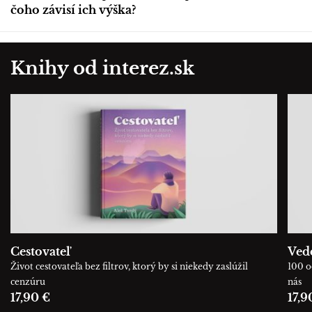
čoho závisí ich výška?
Knihy od interez.sk
Cestovateľ
Ved
Život cestovateľa bez filtrov, ktorý by si niekedy zaslúžil
100 o
cenzúru
nás
17,90 €
17,9