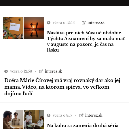
včera o 12:53
interez.sk
Nastáva pre nich šťastné obdobie.
Týchto 5 znamení by sa malo mať
v auguste na pozore, je čas na
lásku
včera o 12:53
interez.sk
Dcéra Márie Čírovej má vraj rovnaký dar ako jej
mama. Video, na ktorom spieva, vo veľkom
dojíma ľudí
včera o 8:17
interez.sk
Na koho sa zameria druhá séria