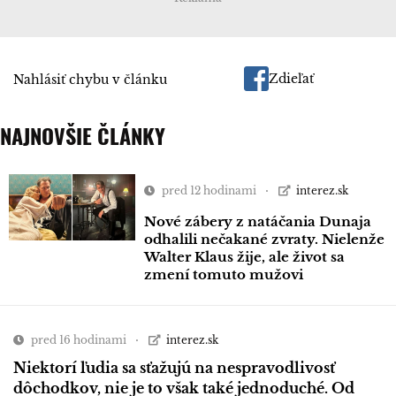
Zdieľať
Nahlásiť chybu v článku
NAJNOVŠIE ČLÁNKY
pred 12 hodinami
interez.sk
Nové zábery z natáčania Dunaja
odhalili nečakané zvraty. Nielenže
Walter Klaus žije, ale život sa
zmení tomuto mužovi
pred 16 hodinami
interez.sk
Niektorí ľudia sa sťažujú na nespravodlivosť
dôchodkov, nie je to však také jednoduché. Od