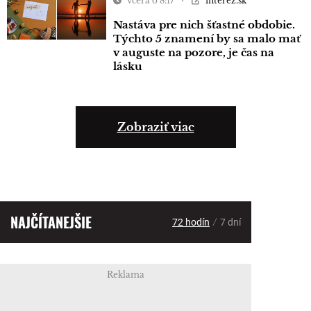
včera o 8:17
interez.sk
Nastáva pre nich šťastné obdobie.
Týchto 5 znamení by sa malo mať
v auguste na pozore, je čas na
lásku
Zobraziť viac
NAJČÍTANEJŠIE
/
72 hodín
7 dní
Reklama