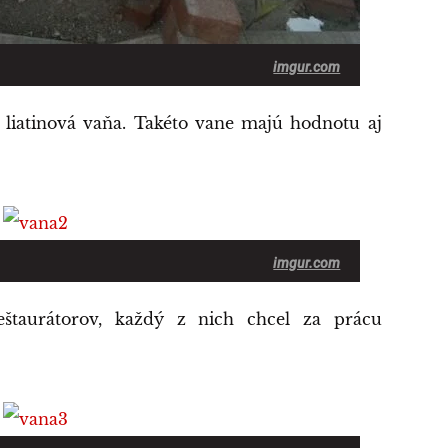
imgur.com
á liatinová vaňa. Takéto vane majú hodnotu aj
imgur.com
štaurátorov, každý z nich chcel za prácu