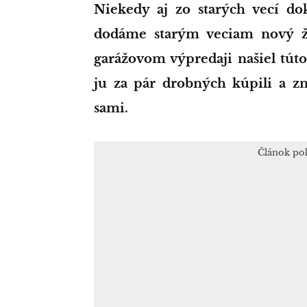
Niekedy aj zo starých vecí dokážeme vykúzliť niečo úžasné. Vlastne
dodáme starým veciam nový ži
garážovom výpredaji našiel túto
ju za pár drobných kúpili a zm
sami.
Článok po