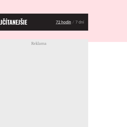
JČÍTANEJŠIE
/
72 hodín
7 dní
Reklama