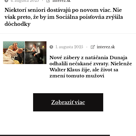
4. augusta 2025
interez.sk
Niektorí seniori dostávajú po novom viac. Nie
však preto, že by im Sociálna poisťovňa zvýšila
dôchodky
1. augusta 2025
interez.sk
Nové zábery z natáčania Dunaja
odhalili nečakané zvraty. Nielenže
Walter Klaus žije, ale život sa
zmení tomuto mužovi
Zobraziť viac