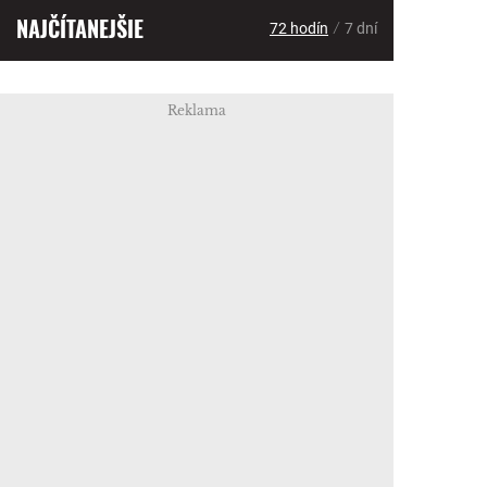
NAJČÍTANEJŠIE
/
72 hodín
7 dní
Reklama