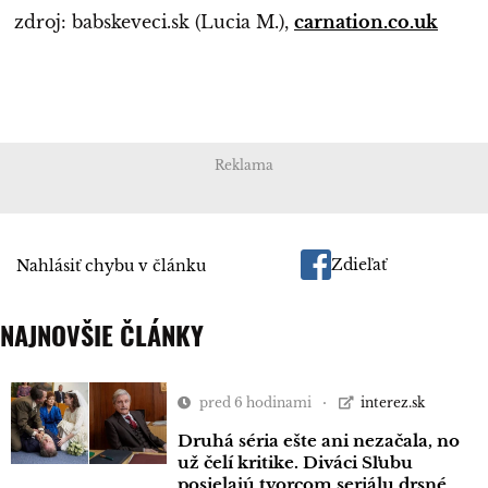
zdroj: babskeveci.sk (Lucia M.),
carnation.co.uk
Reklama
Zdieľať
Nahlásiť chybu v článku
NAJNOVŠIE ČLÁNKY
pred 6 hodinami
interez.sk
Druhá séria ešte ani nezačala, no
už čelí kritike. Diváci Sľubu
posielajú tvorcom seriálu drsné