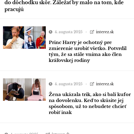
do dôchodku skôr. Záležať by malo na tom, kde
pracujú
4. augusta 2025
interez.sk
Princ Harry je ochotný pre
zmierenie urobiť všetko. Potvrdil
tým, že sa stále vníma ako člen
kráľovskej rodiny
4. augusta 2025
interez.sk
Žena ukázala trik, ako si balí kufor
na dovolenku. Keď to skúsite jej
spôsobom, už to nebudete chcieť
robiť inak