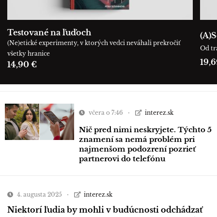
Testované na ľuďoch
(A)S
(Ne)etické experimenty, v ktorých vedci neváhali prekročiť
Od tr
všetky hranice
19,6
14,90 €
včera o 7:46
interez.sk
Nič pred nimi neskryjete. Týchto 5
znamení sa nemá problém pri
najmenšom podozrení pozrieť
partnerovi do telefónu
4. augusta 2025
interez.sk
Niektorí ľudia by mohli v budúcnosti odchádzať