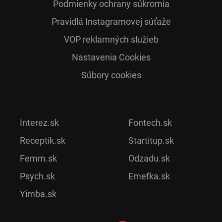
Podmienky ochrany súkromia
Pra­vidlá Ins­ta­gra­mo­vej sú­ťaže
VOP reklamných služieb
Nastavenia Cookies
Súbory cookies
Interez.sk
Fontech.sk
Receptik.sk
Startitup.sk
Femm.sk
Odzadu.sk
Psych.sk
Emefka.sk
Yimba.sk