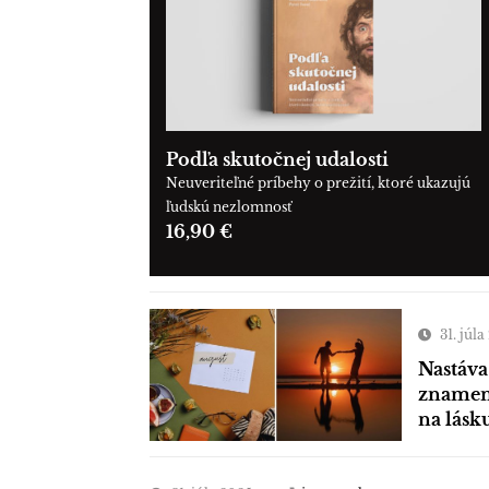
Podľa skutočnej udalosti
Neuveriteľné príbehy o prežití, ktoré ukazujú
ľudskú nezlomnosť
16,90 €
31. júl
Nastáva
znamení
na lásk