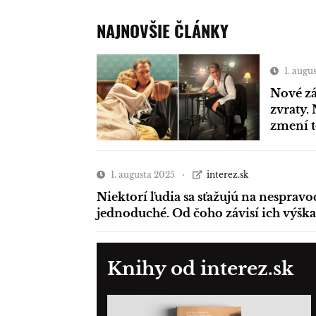
NAJNOVŠIE ČLÁNKY
1. augu
Nové zá
zvraty. 
zmení 
1. augusta 2025
interez.sk
Niektorí ľudia sa sťažujú na nespravo
jednoduché. Od čoho závisí ich výška
Knihy od interez.sk