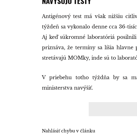
NAVYŠUJÚ TESTY
Antigénový test má však nižšiu citli
týždeň sa vykonalo denne cca 36-tisíc 
Aj keď súkromné laboratóriá posilnili 
priznáva, že termíny sa líšia hlavn
stretávajú MOMky, inde sú to laborató
V priebehu totho týždňa by sa ma
ministerstva navýšiť.
Nahlásiť chybu v článku