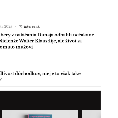
sta 2025
interez.sk
bery z natáčania Dunaja odhalili nečakané
Nielenže Walter Klaus žije, ale život sa
tomuto mužovi
dlivosť dôchodkov, nie je to však také
?