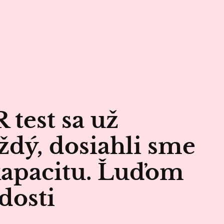
 test sa už
ždý, dosiahli sme
apacitu. Ľuďom
dosti