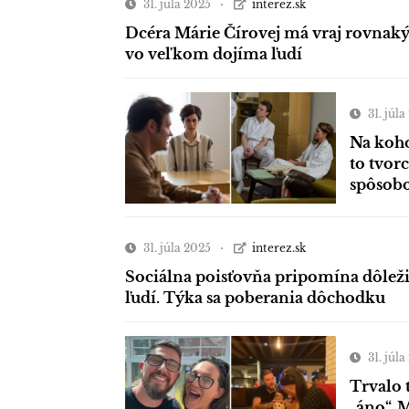
31. júla 2025
interez.sk
Dcéra Márie Čírovej má vraj rovnaký
vo veľkom dojíma ľudí
31. júl
Na koho
to tvor
spôso
31. júla 2025
interez.sk
Sociálna poisťovňa pripomína dôleži
ľudí. Týka sa poberania dôchodku
31. júl
Trvalo 
„áno“. 