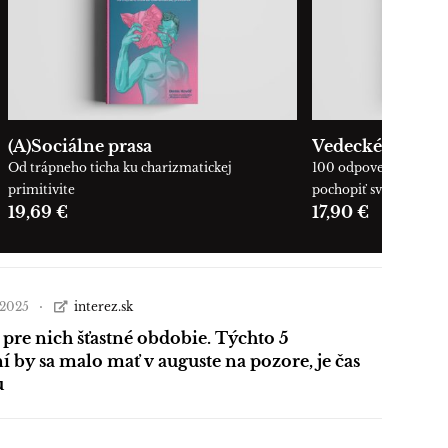
(A)Sociálne prasa
Vedecké okienk
Od trápneho ticha ku charizmatickej
100 odpovedí, ktoré 
primitivite
pochopiť svet okolo n
19,69 €
17,90 €
a 2025
interez.sk
 pre nich šťastné obdobie. Týchto 5
 by sa malo mať v auguste na pozore, je čas
u