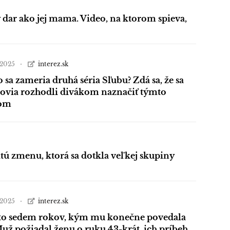
 dar ako jej mama. Video, na ktorom spieva,
a 2025
interez.sk
 sa zameria druhá séria Sľubu? Zdá sa, že sa
covia rozhodli divákom naznačiť týmto
bom
tú zmenu, ktorá sa dotkla veľkej skupiny
a 2025
interez.sk
to sedem rokov, kým mu konečne povedala
Muž požiadal ženu o ruku 43-krát, ich príbeh