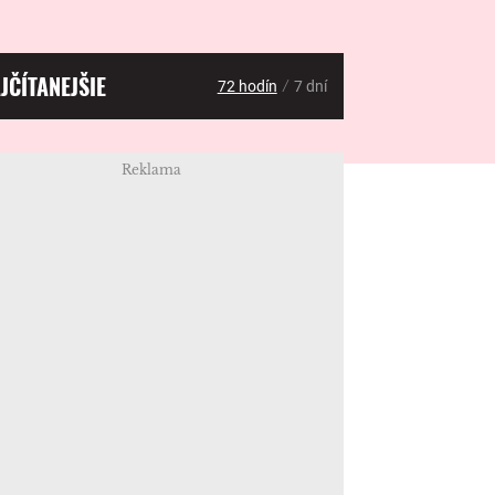
JČÍTANEJŠIE
/
72 hodín
7 dní
Reklama