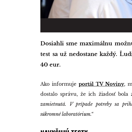
Dosiahli sme maximálnu možnú kapacitu vykonaných testov a na PCR
test sa už nedostane každý. Ľudi
40 eur.
Ako informuje
portál TV Noviny
, m
dostalo správu, že ich žiadosť bola
zamietnutá. V prípade potreby sa prihl
súkromné laboratórium.“