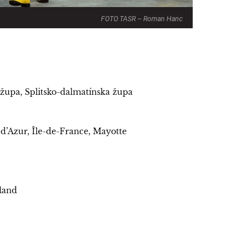
FOTO TASR – Roman Hanc
župa, Splitsko-dalmatínska župa
d’Azur, Île-de-France, Mayotte
land