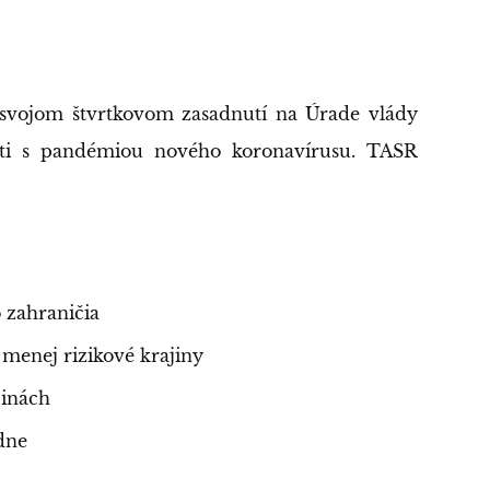
 svojom štvrtkovom zasadnutí na Úrade vlády
osti s pandémiou nového koronavírusu. TASR
 zahraničia
menej rizikové krajiny
jinách
dne