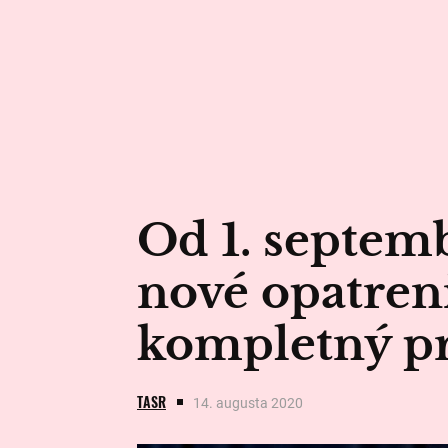
Od 1. septemb
nové opatreni
kompletný p
TASR
14. augusta 2020