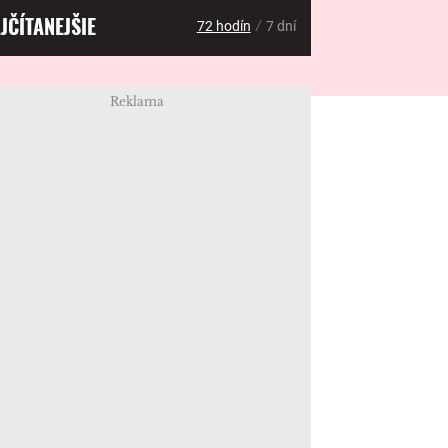
JČÍTANEJŠIE
/
72 hodín
7 dní
Reklama