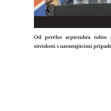
Od prvého septembra tohto roka vláda prijíma nové opatrenia v
súvislosti s narastajúcimi príp