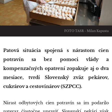
FOTO TASR - Milan Kapusta
Patová situácia spojená s nárastom cien
potravín sa bez pomoci vlády a
kompenzačných opatrení zopakuje aj o dva
mesiace, tvrdí Slovenský zväz pekárov,
cukrárov a cestovinárov (SZPCC).
Nárast odbytových cien potravín sa im podarilo
nateraz čiastočne upraviť. Slovenskí pekári však