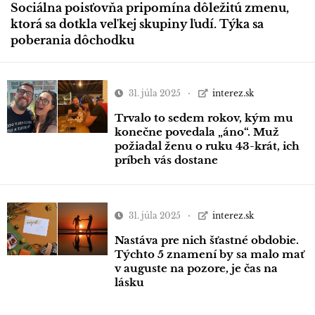
Sociálna poisťovňa pripomína dôležitú zmenu,
ktorá sa dotkla veľkej skupiny ľudí. Týka sa
poberania dôchodku
31. júla 2025
interez.sk
Trvalo to sedem rokov, kým mu
konečne povedala „áno“. Muž
požiadal ženu o ruku 43-krát, ich
príbeh vás dostane
31. júla 2025
interez.sk
Nastáva pre nich šťastné obdobie.
Týchto 5 znamení by sa malo mať
v auguste na pozore, je čas na
lásku