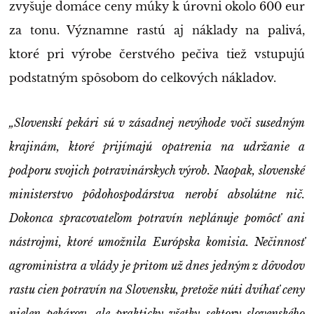
zvyšuje domáce ceny múky k úrovni okolo 600 eur
za tonu. Významne rastú aj náklady na palivá,
ktoré pri výrobe čerstvého pečiva tiež vstupujú
podstatným spôsobom do celkových nákladov.
„Slovenskí pekári sú v zásadnej nevýhode voči susedným
krajinám, ktoré prijímajú opatrenia na udržanie a
podporu svojich potravinárskych výrob. Naopak, slovenské
ministerstvo pôdohospodárstva nerobí absolútne nič.
Dokonca spracovateľom potravín neplánuje pomôcť ani
nástrojmi, ktoré umožnila Európska komisia. Nečinnosť
agroministra a vlády je pritom už dnes jedným z dôvodov
rastu cien potravín na Slovensku, pretože núti dvíhať ceny
nielen pekárov, ale prakticky všetky sektory slovenského