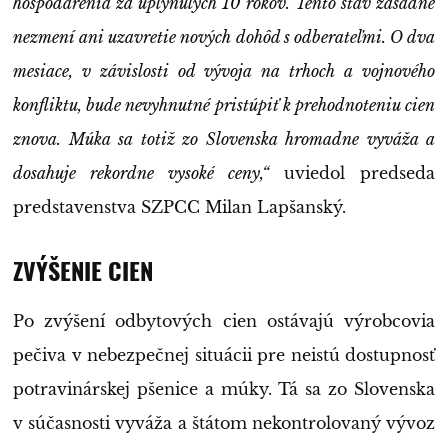
hospodárenia za uplynulých 10 rokov. Tento stav zásadne
nezmení ani uzavretie nových dohôd s odberateľmi. O dva
mesiace, v závislosti od vývoja na trhoch a vojnového
konfliktu, bude nevyhnutné pristúpiť k prehodnoteniu cien
znova. Múka sa totiž zo Slovenska hromadne vyváža a
dosahuje rekordne vysoké ceny,“
uviedol predseda
predstavenstva SZPCC Milan Lapšanský.
ZVÝŠENIE CIEN
Po zvýšení odbytových cien ostávajú výrobcovia
pečiva v nebezpečnej situácii pre neistú dostupnosť
potravinárskej pšenice a múky. Tá sa zo Slovenska
v súčasnosti vyváža a štátom nekontrolovaný vývoz