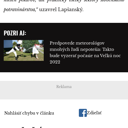
potravinárstva,“
uzavrel Lapšanský.
POZRI AJ:
Predpovede meteorológov
mnohých ľudí nepotešia: Takto
bude vyzerať počasie na Veľkú noc
2022
Reklama
Zdieľať
Nahlásiť chybu v článku