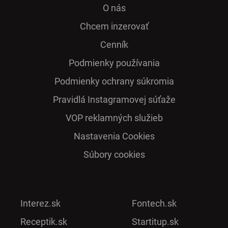
O nás
Chcem inzerovať
Cenník
Podmienky používania
Podmienky ochrany súkromia
Pra­vidlá Ins­ta­gra­mo­vej sú­ťaže
VOP reklamných služieb
Nastavenia Cookies
Súbory cookies
Interez.sk
Fontech.sk
Receptik.sk
Startitup.sk