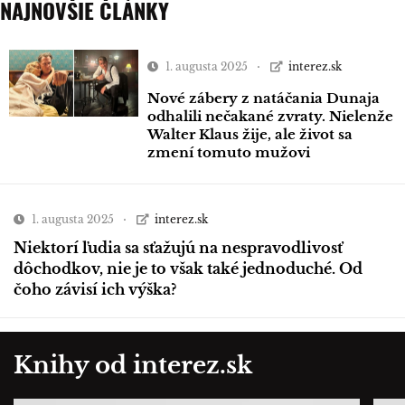
NAJNOVŠIE ČLÁNKY
1. augusta 2025
interez.sk
Nové zábery z natáčania Dunaja
odhalili nečakané zvraty. Nielenže
Walter Klaus žije, ale život sa
zmení tomuto mužovi
1. augusta 2025
interez.sk
Niektorí ľudia sa sťažujú na nespravodlivosť
dôchodkov, nie je to však také jednoduché. Od
čoho závisí ich výška?
Knihy od interez.sk