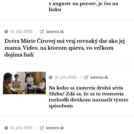
v auguste na pozore, je čas na
lásku
31. júla 2025
interez.sk
Dcéra Márie Čírovej má vraj rovnaký dar ako jej
mama. Video, na ktorom spieva, vo veľkom
dojíma ľudí
31. júla 2025
interez.sk
Na koho sa zameria druhá séria
Sľubu? Zdá sa, že sa to tvorcovia
rozhodli divákom naznačiť týmto
spôsobom
31. júla 2025
interez.sk