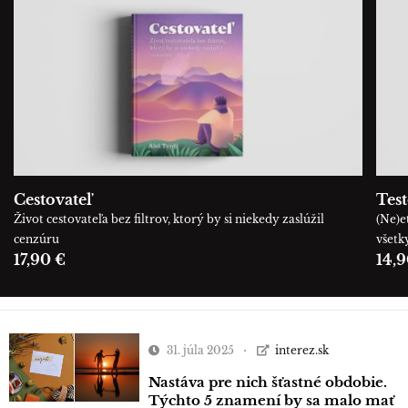
Cestovateľ
Tes
Život cestovateľa bez filtrov, ktorý by si niekedy zaslúžil
(Ne)e
cenzúru
všetk
17,90 €
14,9
31. júla 2025
interez.sk
Nastáva pre nich šťastné obdobie.
Týchto 5 znamení by sa malo mať