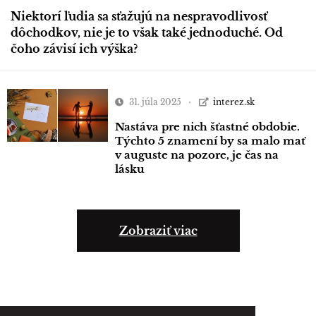
Niektorí ľudia sa sťažujú na nespravodlivosť
dôchodkov, nie je to však také jednoduché. Od
čoho závisí ich výška?
31. júla 2025
interez.sk
Nastáva pre nich šťastné obdobie.
Týchto 5 znamení by sa malo mať
v auguste na pozore, je čas na
lásku
Zobraziť viac