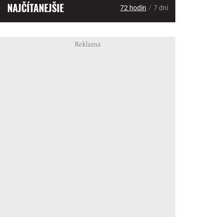
NAJČÍTANEJŠIE
/
72 hodín
7 dní
Reklama