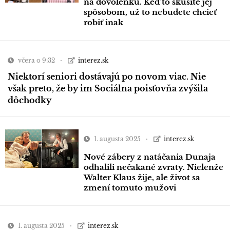
na dovolenku. Keď to skúsite jej
spôsobom, už to nebudete chcieť
robiť inak
včera o 9:32
interez.sk
Niektorí seniori dostávajú po novom viac. Nie
však preto, že by im Sociálna poisťovňa zvýšila
dôchodky
1. augusta 2025
interez.sk
Nové zábery z natáčania Dunaja
odhalili nečakané zvraty. Nielenže
Walter Klaus žije, ale život sa
zmení tomuto mužovi
1. augusta 2025
interez.sk