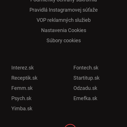
Pra­vidlá Ins­ta­gra­mo­vej sú­ťaže
VOP reklamných služieb
Nastavenia Cookies
Súbory cookies
Interez.sk
Fontech.sk
Receptik.sk
Startitup.sk
Femm.sk
Odzadu.sk
Psych.sk
Emefka.sk
Yimba.sk