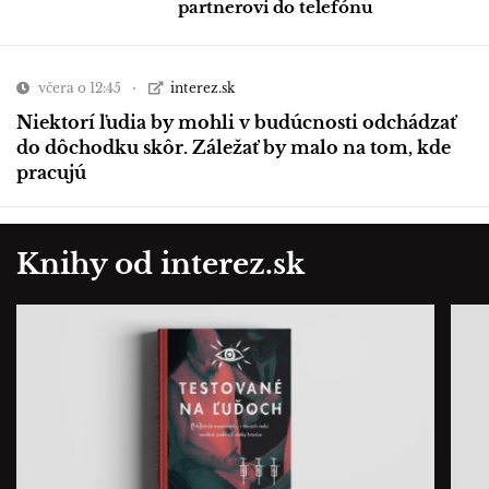
partnerovi do telefónu
včera o 12:45
interez.sk
Niektorí ľudia by mohli v budúcnosti odchádzať
do dôchodku skôr. Záležať by malo na tom, kde
pracujú
Knihy od interez.sk