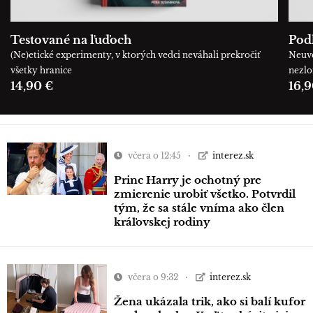
Testované na ľuďoch
Podľ
(Ne)etické experimenty, v ktorých vedci neváhali prekročiť
Neuve
všetky hranice
nezl
14,90 €
16,9
včera o 12:45
interez.sk
Princ Harry je ochotný pre
zmierenie urobiť všetko. Potvrdil
tým, že sa stále vníma ako člen
kráľovskej rodiny
včera o 9:32
interez.sk
Žena ukázala trik, ako si balí kufor