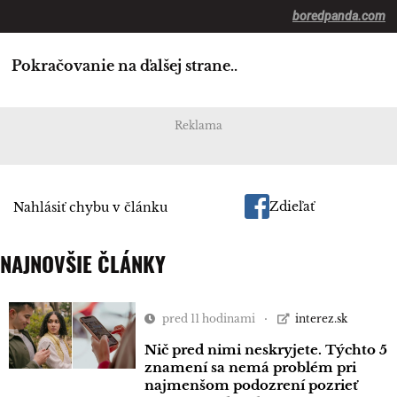
boredpanda.com
Pokračovanie na ďalšej strane..
Reklama
Zdieľať
Nahlásiť chybu v článku
NAJNOVŠIE ČLÁNKY
pred 11 hodinami
interez.sk
Nič pred nimi neskryjete. Týchto 5
znamení sa nemá problém pri
najmenšom podozrení pozrieť