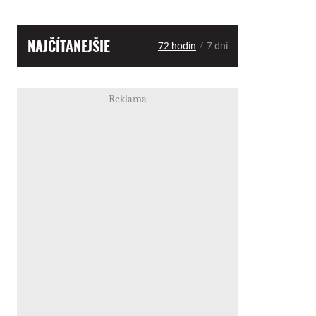
NAJČÍTANEJŠIE
/
72 hodín
7 dní
Reklama