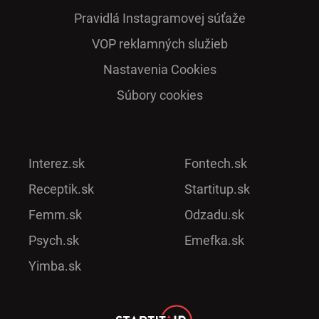
Pra­vidlá Ins­ta­gra­mo­vej sú­ťaže
VOP reklamných služieb
Nastavenia Cookies
Súbory cookies
Interez.sk
Fontech.sk
Receptik.sk
Startitup.sk
Femm.sk
Odzadu.sk
Psych.sk
Emefka.sk
Yimba.sk