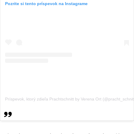
Pozrite si tento príspevok na Instagrame
Príspevok, ktorý zdieľa Prachtschnitt by Verena Ort (@pracht_schnit