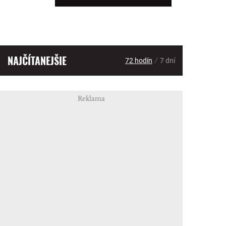
NAJČÍTANEJŠIE
/
72 hodín
7 dní
Reklama