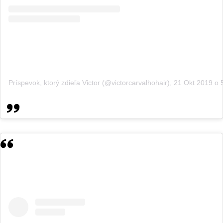
Príspevok, ktorý zdieľa Victor (@victorcarvalhohair)
,
21 Okt 2019 o 