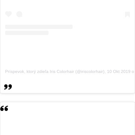
Príspevok, ktorý zdieľa Iris Colorhair (@iriscolorhair)
,
10 Okt 2019 o