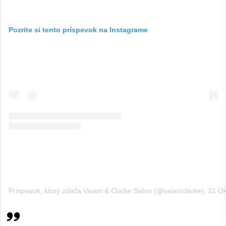
Pozrite si tento príspevok na Instagrame
Príspevok, ktorý zdieľa Vaiani & Clarke Salon (@vaianiclarke)
,
21 Ok