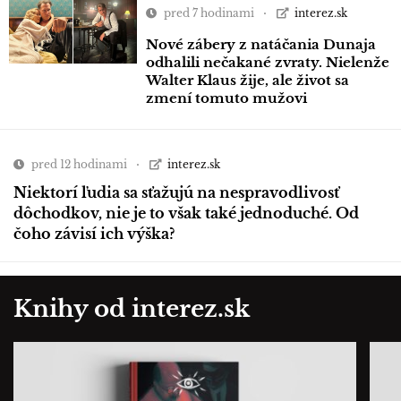
pred 7 hodinami
interez.sk
Nové zábery z natáčania Dunaja
odhalili nečakané zvraty. Nielenže
Walter Klaus žije, ale život sa
zmení tomuto mužovi
pred 12 hodinami
interez.sk
Niektorí ľudia sa sťažujú na nespravodlivosť
dôchodkov, nie je to však také jednoduché. Od
čoho závisí ich výška?
Knihy od interez.sk