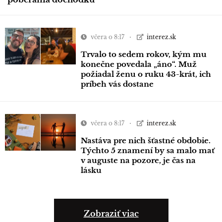
včera o 8:17
interez.sk
Trvalo to sedem rokov, kým mu
konečne povedala „áno“. Muž
požiadal ženu o ruku 43-krát, ich
príbeh vás dostane
včera o 8:17
interez.sk
Nastáva pre nich šťastné obdobie.
Týchto 5 znamení by sa malo mať
v auguste na pozore, je čas na
lásku
Zobraziť viac