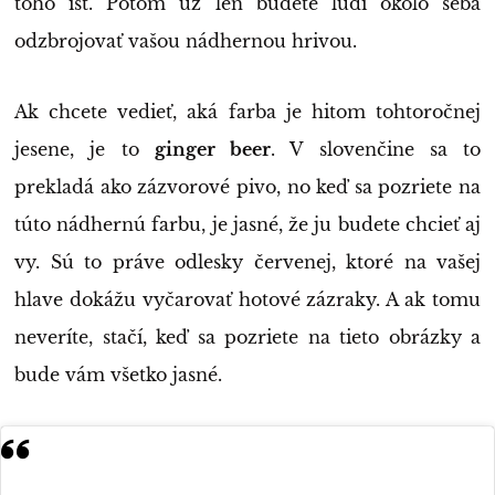
toho ísť. Potom už len budete ľudí okolo seba
odzbrojovať vašou nádhernou hrivou.
Ak chcete vedieť, aká farba je hitom tohtoročnej
jesene, je to
ginger beer
. V slovenčine sa to
prekladá ako zázvorové pivo, no keď sa pozriete na
túto nádhernú farbu, je jasné, že ju budete chcieť aj
vy. Sú to práve odlesky červenej, ktoré na vašej
hlave dokážu vyčarovať hotové zázraky. A ak tomu
neveríte, stačí, keď sa pozriete na tieto obrázky a
bude vám všetko jasné.