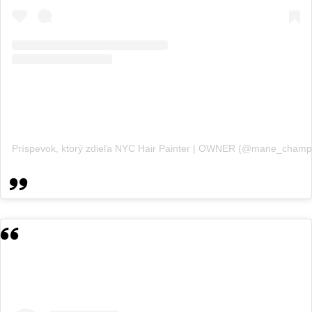
Príspevok, ktorý zdieľa NYC Hair Painter | OWNER (@mane_cham