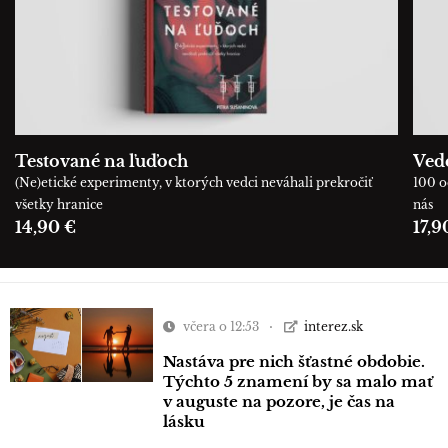
Testované na ľuďoch
Ved
(Ne)etické experimenty, v ktorých vedci neváhali prekročiť
100 o
všetky hranice
nás
14,90 €
17,9
včera o 12:53
interez.sk
Nastáva pre nich šťastné obdobie.
Týchto 5 znamení by sa malo mať
v auguste na pozore, je čas na
lásku