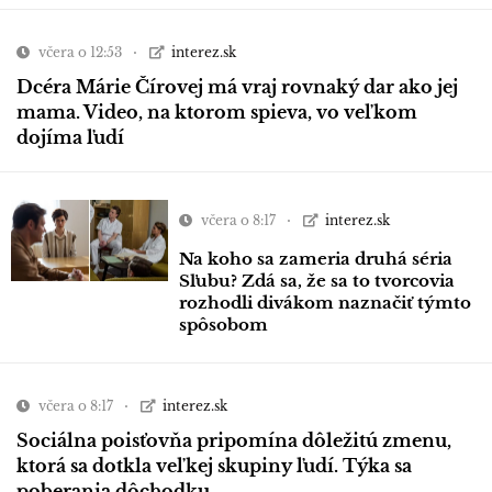
včera o 12:53
interez.sk
Dcéra Márie Čírovej má vraj rovnaký dar ako jej
mama. Video, na ktorom spieva, vo veľkom
dojíma ľudí
včera o 8:17
interez.sk
Na koho sa zameria druhá séria
Sľubu? Zdá sa, že sa to tvorcovia
rozhodli divákom naznačiť týmto
spôsobom
včera o 8:17
interez.sk
Sociálna poisťovňa pripomína dôležitú zmenu,
ktorá sa dotkla veľkej skupiny ľudí. Týka sa
poberania dôchodku