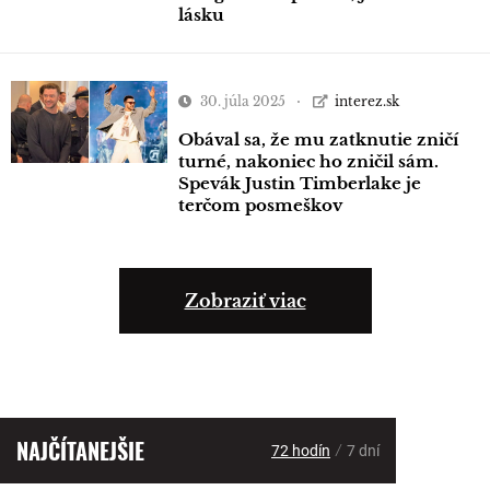
lásku
30. júla 2025
interez.sk
Obával sa, že mu zatknutie zničí
turné, nakoniec ho zničil sám.
Spevák Justin Timberlake je
terčom posmeškov
Zobraziť viac
NAJČÍTANEJŠIE
/
72 hodín
7 dní