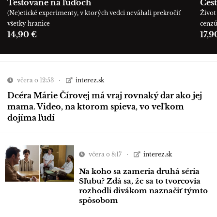
Testované na ľuďoch
Cest
(Ne)etické experimenty, v ktorých vedci neváhali prekročiť
Život 
všetky hranice
cenz
14,90 €
17,9
včera o 12:53
interez.sk
Dcéra Márie Čírovej má vraj rovnaký dar ako jej
mama. Video, na ktorom spieva, vo veľkom
dojíma ľudí
včera o 8:17
interez.sk
Na koho sa zameria druhá séria
Sľubu? Zdá sa, že sa to tvorcovia
rozhodli divákom naznačiť týmto
spôsobom