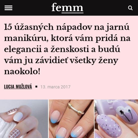
15 úžasných nápadov na jarnú
manikúru, ktorá vám pridá na
elegancii a ženskosti a budú
vám ju závidieť všetky ženy
naokolo!
LUCIA MUŽLOVÁ
13. marca 2017