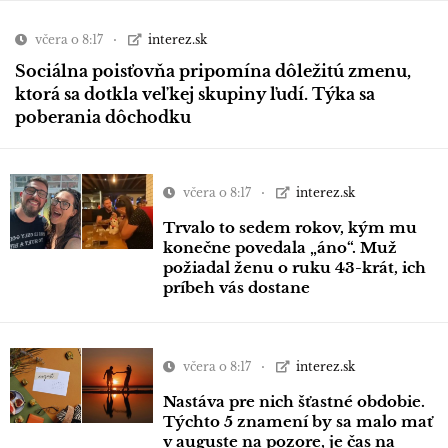
včera o 8:17
interez.sk
Sociálna poisťovňa pripomína dôležitú zmenu,
ktorá sa dotkla veľkej skupiny ľudí. Týka sa
poberania dôchodku
včera o 8:17
interez.sk
Trvalo to sedem rokov, kým mu
konečne povedala „áno“. Muž
požiadal ženu o ruku 43-krát, ich
príbeh vás dostane
včera o 8:17
interez.sk
Nastáva pre nich šťastné obdobie.
Týchto 5 znamení by sa malo mať
v auguste na pozore, je čas na