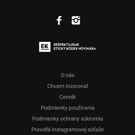
O nás
Chcem inzerovať
Cenník
Podmienky používania
Podmienky ochrany súkromia
Pra­vidlá Ins­ta­gra­mo­vej sú­ťaže