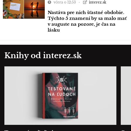
včera o 12:53
interez.sk
Nastáva pre nich šťastné obdobie.
Týchto 5 znamení by sa malo mať
v auguste na pozore, je čas na
lásku
Knihy od interez.sk