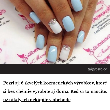
takprosto.cc
Pozri aj:
6 skvelých kozmetických výrobkov, ktoré
si bez chémie vyrobíte aj doma. Keď sa to naučíte,
už nikdy ich nekúpite v obchode