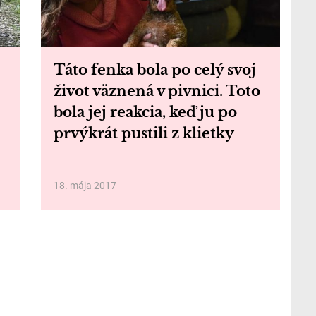
Táto fenka bola po celý svoj
život väznená v pivnici. Toto
bola jej reakcia, keď ju po
prvýkrát pustili z klietky
18. mája 2017