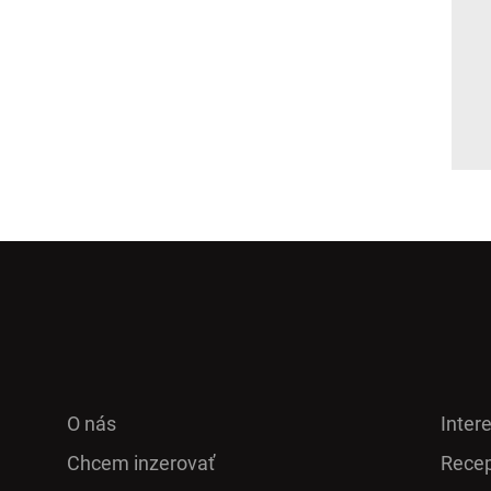
O nás
Inter
Chcem inzerovať
Recep