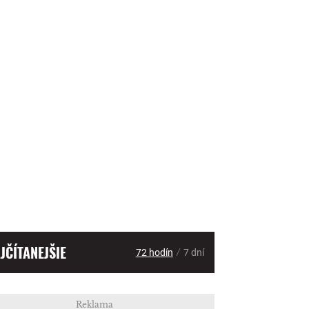
JČÍTANEJŠIE
/
72 hodín
7 dní
Reklama