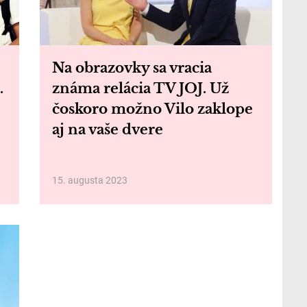
Na obrazovky sa vracia
.
známa relácia TV JOJ. Už
čoskoro možno Vilo zaklope
aj na vaše dvere
15. augusta 2023