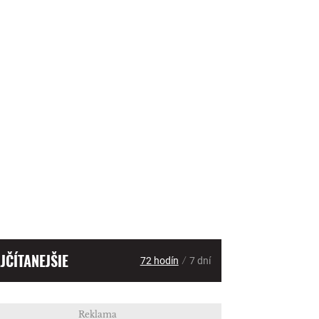
JČÍTANEJŠIE
/
72 hodín
7 dní
Reklama