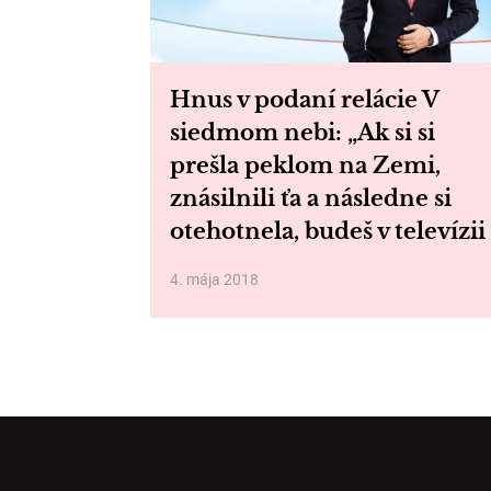
Hnus v podaní relácie V
siedmom nebi: „Ak si si
prešla peklom na Zemi,
znásilnili ťa a následne si
otehotnela, budeš v televízii
4. mája 2018