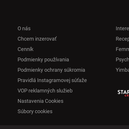
O nás
Inter
Chcem inzerovať
Recep
Cenník
Femm
Podmienky používania
Psych
Podmienky ochrany súkromia
Yimb
Pra­vidlá Ins­ta­gra­mo­vej sú­ťaže
VOP reklamných služieb
Nastavenia Cookies
Súbory cookies