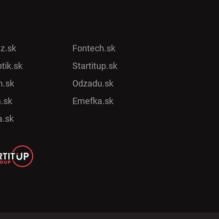
ez.sk
Fontech.sk
tik.sk
Startitup.sk
.sk
Odzadu.sk
.sk
Emefka.sk
a.sk