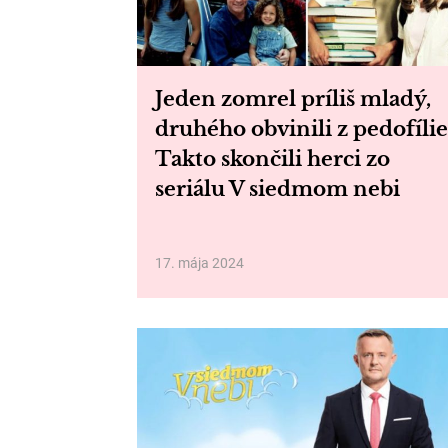
Jeden zomrel príliš mladý,
druhého obvinili z pedofílie
Takto skončili herci zo
seriálu V siedmom nebi
17. mája 2024