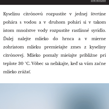
the kitchn
Kyselinu citrónovú rozpustíte v jednej štvrtine
pohára s vodou a v druhom pohári si v takom
istom množstve vody rozpustíte rastlinné syridlo.
Ďalej nalejte mlieko do hrnca a v mierne
zohriatom mlieku premiešajte zmes z kyseliny
citrónovej. Mlieko pomaly miešajte približne pri
teplote 30 °C. Vôbec sa neľakajte, keď sa vám začne
mlieko zrážať.