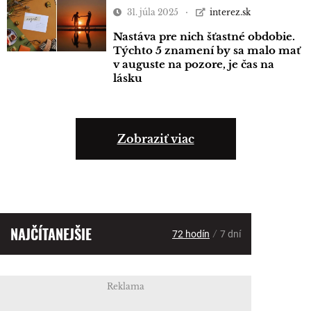
31. júla 2025
interez.sk
Nastáva pre nich šťastné obdobie.
Týchto 5 znamení by sa malo mať
v auguste na pozore, je čas na
lásku
Zobraziť viac
NAJČÍTANEJŠIE
/
72 hodín
7 dní
Reklama