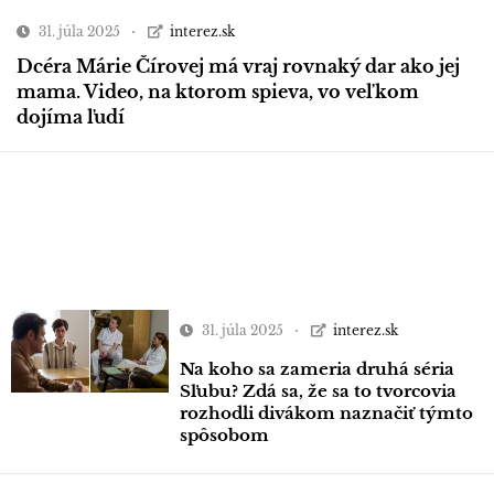
31. júla 2025
interez.sk
Dcéra Márie Čírovej má vraj rovnaký dar ako jej
mama. Video, na ktorom spieva, vo veľkom
dojíma ľudí
31. júla 2025
interez.sk
Na koho sa zameria druhá séria
Sľubu? Zdá sa, že sa to tvorcovia
rozhodli divákom naznačiť týmto
spôsobom