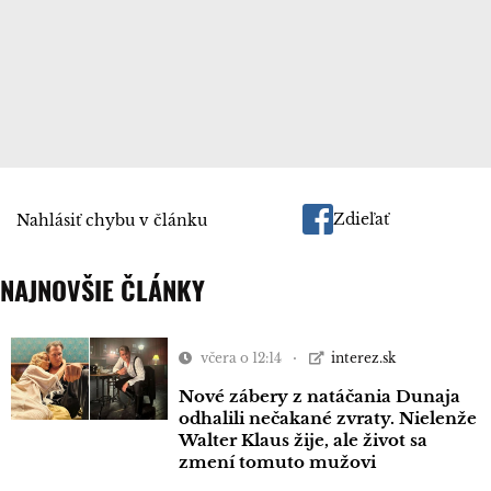
Zdieľať
Nahlásiť chybu v článku
NAJNOVŠIE ČLÁNKY
včera o 12:14
interez.sk
Nové zábery z natáčania Dunaja
odhalili nečakané zvraty. Nielenže
Walter Klaus žije, ale život sa
zmení tomuto mužovi