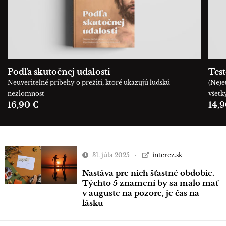
Podľa skutočnej udalosti
Tes
Neuveriteľné príbehy o prežití, ktoré ukazujú ľudskú
(Ne)e
nezlomnosť
všetk
16,90 €
14,9
31. júla 2025
interez.sk
Nastáva pre nich šťastné obdobie.
Týchto 5 znamení by sa malo mať
v auguste na pozore, je čas na
lásku