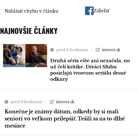
Zdieľať
Nahlásiť chybu v článku
NAJNOVŠIE ČLÁNKY
pred 6 hodinami
interez.sk
Druhá séria ešte ani nezačala, no
už čelí kritike. Diváci Sľubu
posielajú tvorcom seriálu drsné
odkazy
pred 8 hodinami
interez.sk
Konečne je známy dátum, odkedy by si mali
seniori vo veľkom prilepšiť. Tešili sa na to dlhé
mesiace