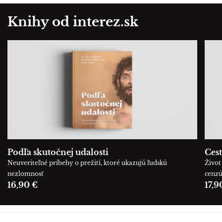
Knihy od interez.sk
Podľa skutočnej udalosti
Cest
Neuveriteľné príbehy o prežití, ktoré ukazujú ľudskú
Život 
nezlomnosť
cenz
16,90 €
17,9