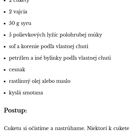
2 cukety
2 vajcia
50 g syru
5 polievkových lyžíc polohrubej múky
soľ a korenie podľa vlastnej chuti
petržlen a iné bylinky podľa vlastnej chuti
cesnak
rastlinný olej alebo maslo
kyslá smotana
Postup:
Cuketu si očistíme a nastrúhame. Niektorí k cukete