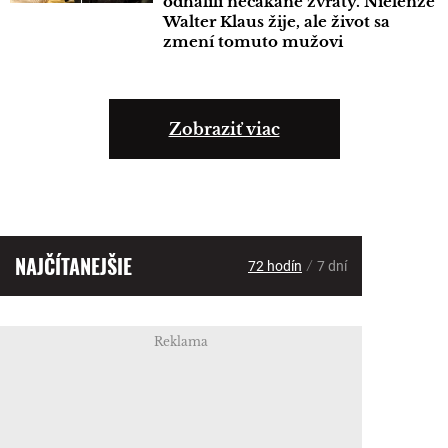
odhalili nečakané zvraty. Nielenže
Walter Klaus žije, ale život sa
zmení tomuto mužovi
Zobraziť viac
NAJČÍTANEJŠIE
/
72 hodín
7 dní
Reklama