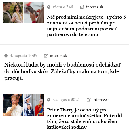
včera o 7:46
interez.sk
Nič pred nimi neskryjete. Týchto 5
znamení sa nemá problém pri
najmenšom podozrení pozrieť
partnerovi do telefónu
4. augusta 2025
interez.sk
Niektorí ľudia by mohli v budúcnosti odchádzať
do dôchodku skôr. Záležať by malo na tom, kde
pracujú
4. augusta 2025
interez.sk
Princ Harry je ochotný pre
zmierenie urobiť všetko. Potvrdil
tým, že sa stále vníma ako člen
kráľovskej rodiny