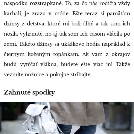
naspodku rozstrapkané. To, za čo nás rodičia vždy
karhali, je zrazu v móde. Ešte teraz si pamätám
džínsy z detstva, ktoré mi boli dlhé a tak som ich
nosila vyhrnuté, no aj tak som ich časom vláčila po
zemi. Takéto džínsy sa ukážkovo hodia napríklad k
čiernym koženým topánkam. Ak vám z okrajov
budú vytŕčať vlákna, budete ešte viac in! Takže
vezmite nožnice a pokojne strihajte.
Zahnuté spodky