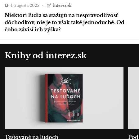
1. augusta 2025
interez.sk
Niektorí ľudia sa sťažujú na nespravodlivosť
dôchodkov, nie je to však také jednoduché. Od
čoho závisí ich výška?
Knihy od interez.sk
Testované na ľuďoch
Podľ