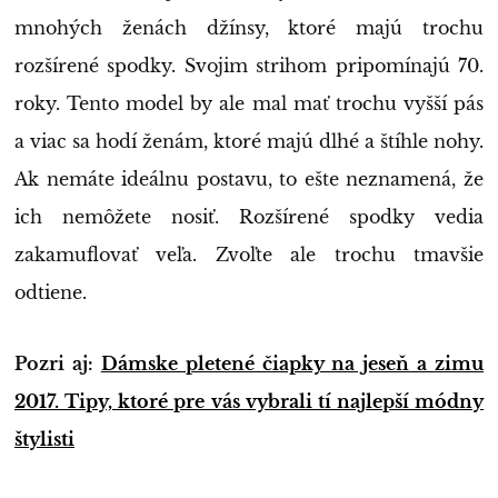
mnohých ženách džínsy, ktoré majú trochu
rozšírené spodky. Svojim strihom pripomínajú 70.
roky. Tento model by ale mal mať trochu vyšší pás
a viac sa hodí ženám, ktoré majú dlhé a štíhle nohy.
Ak nemáte ideálnu postavu, to ešte neznamená, že
ich nemôžete nosiť. Rozšírené spodky vedia
zakamuflovať veľa. Zvoľte ale trochu tmavšie
odtiene.
Pozri aj:
Dámske pletené čiapky na jeseň a zimu
2017. Tipy, ktoré pre vás vybrali tí najlepší módny
štylisti