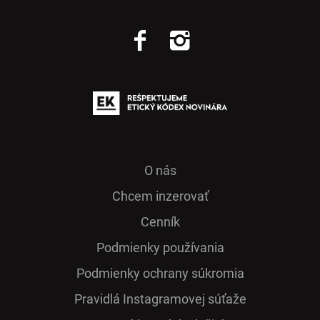
O nás
Chcem inzerovať
Cenník
Podmienky používania
Podmienky ochrany súkromia
Pra­vidlá Ins­ta­gra­mo­vej sú­ťaže