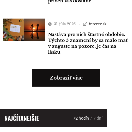
príbeh vás dostane
31. júla 2025
interez.sk
Nastáva pre nich šťastné obdobie.
Týchto 5 znamení by sa malo mať
v auguste na pozore, je čas na
lásku
Zobraziť viac
NAJČÍTANEJŠIE
/
72 hodín
7 dní