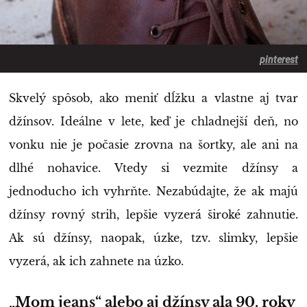
pinterest
Skvelý spôsob, ako meniť dĺžku a vlastne aj tvar
džínsov. Ideálne v lete, keď je chladnejší deň, no
vonku nie je počasie zrovna na šortky, ale ani na
dlhé nohavice. Vtedy si vezmite džínsy a
jednoducho ich vyhrňte. Nezabúdajte, že ak majú
džínsy rovný strih, lepšie vyzerá široké zahnutie.
Ak sú džínsy, naopak, úzke, tzv. slimky, lepšie
vyzerá, ak ich zahnete na úzko.
„Mom jeans“ alebo aj džínsy ala 90. roky