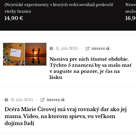
(Ne)etické experimenty, v ktorých vedci neváhali prekročiť
Neuve
všetky hranice
nezl
14,90 €
16,9
31. júla 2025
interez.sk
Nastáva pre nich šťastné obdobie.
Týchto 5 znamení by sa malo mať
v auguste na pozore, je čas na
lásku
31. júla 2025
interez.sk
Dcéra Márie Čírovej má vraj rovnaký dar ako jej
mama. Video, na ktorom spieva, vo veľkom
dojíma ľudí