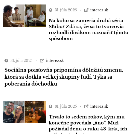
31. júla 2025
interez.sk
Na koho sa zameria druhá séria
Sľubu? Zdá sa, že sa to tvorcovia
rozhodli divákom naznačiť týmto
spôsobom
31. júla 2025
interez.sk
Sociálna poisťovňa pripomína dôležitú zmenu,
ktorá sa dotkla veľkej skupiny ľudí. Týka sa
poberania dôchodku
31. júla 2025
interez.sk
Trvalo to sedem rokov, kým mu
konečne povedala „áno“. Muž
požiadal ženu o ruku 43-krát, ich