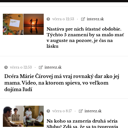
včera o 12:53
interez.sk
Nastáva pre nich šťastné obdobie.
Týchto 5 znamení by sa malo mať
v auguste na pozore, je čas na
lásku
včera o 12:53
interez.sk
Dcéra Márie Čírovej má vraj rovnaký dar ako jej
mama. Video, na ktorom spieva, vo veľkom
dojíma ľudí
včera o 8:17
interez.sk
Na koho sa zameria druhá séria
Sľubu? Zdá sa, že sa to tvorcovia