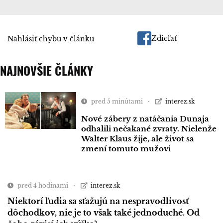
Zdieľať
Nahlásiť chybu v článku
NAJNOVŠIE ČLÁNKY
pred 5 minútami
interez.sk
Nové zábery z natáčania Dunaja
odhalili nečakané zvraty. Nielenže
Walter Klaus žije, ale život sa
zmení tomuto mužovi
pred 4 hodinami
interez.sk
Niektorí ľudia sa sťažujú na nespravodlivosť
dôchodkov, nie je to však také jednoduché. Od