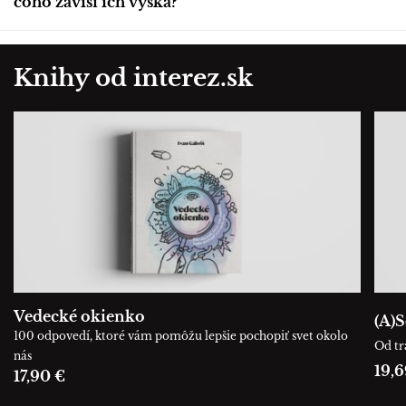
čoho závisí ich výška?
Knihy od interez.sk
Vedecké okienko
(A)S
100 odpovedí, ktoré vám pomôžu lepšie pochopiť svet okolo
Od tr
nás
19,6
17,90 €