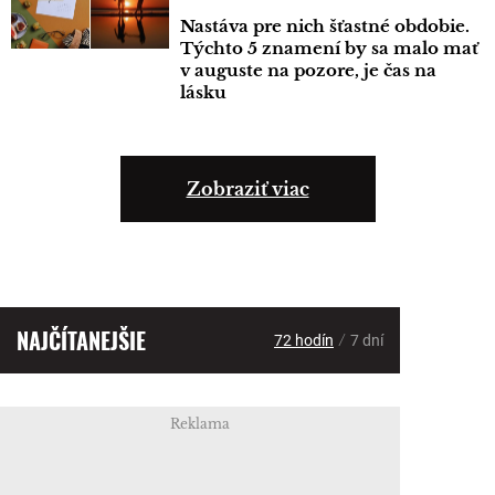
Nastáva pre nich šťastné obdobie.
Týchto 5 znamení by sa malo mať
v auguste na pozore, je čas na
lásku
Zobraziť viac
NAJČÍTANEJŠIE
/
72 hodín
7 dní
Reklama