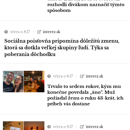
rozhodli divákom naznačiť týmto
spôsobom
včera o 8:17
interez.sk
Sociálna poisťovňa pripomína dôležitú zmenu,
ktorá sa dotkla veľkej skupiny ľudí. Týka sa
poberania dôchodku
včera o 8:17
interez.sk
Trvalo to sedem rokov, kým mu
konečne povedala „áno“. Muž
požiadal ženu o ruku 43-krát, ich
príbeh vás dostane
včera o 8:17
interez.sk