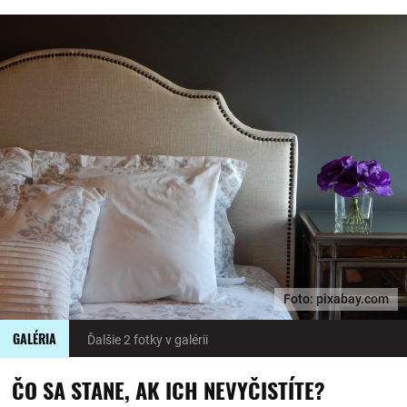
Foto: pixabay.com
GALÉRIA
Ďalšie 2 fotky v galérii
ČO SA STANE, AK ICH NEVYČISTÍTE?