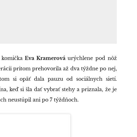
ť komička
Eva Kramerová
urýchlene pod nôž
erácii pritom prehovorila až dva týždne po nej,
om si opäť dala pauzu od sociálnych sietí.
, keď si šla dať vybrať stehy a priznala, že je
uch neustúpil ani po 7 týždňoch.