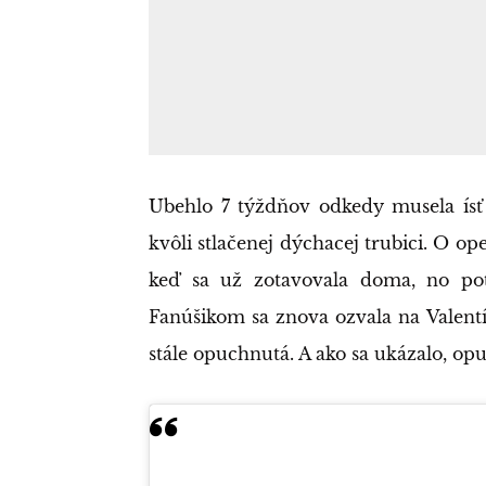
Ubehlo 7 týždňov odkedy musela ís
kvôli stlačenej dýchacej trubici. O op
keď sa už zotavovala doma, no pot
Fanúšikom sa znova ozvala na Valentína
stále opuchnutá. A ako sa ukázalo, op