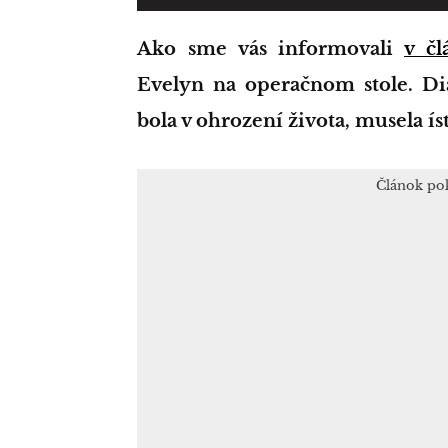
Ako sme vás informovali
v čl
Evelyn na operačnom stole. Di
bola v ohrození života, musela í
Článok po