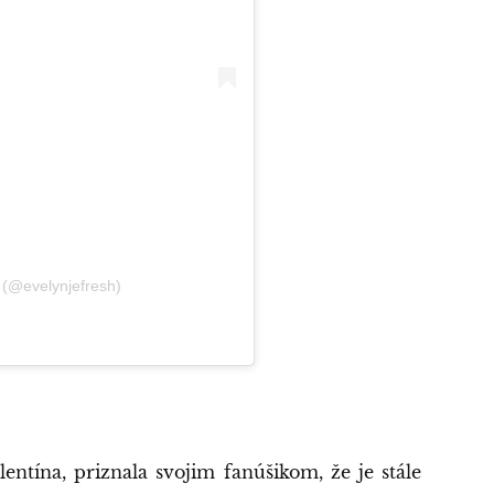
 (@evelynjefresh)
entína, priznala svojim fanúšikom, že je stále