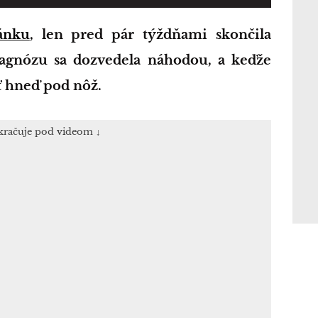
ánku
, len pred pár týždňami skončila
agnózu sa dozvedela náhodou, a keďže
sť hneď pod nôž.
kračuje pod videom ↓