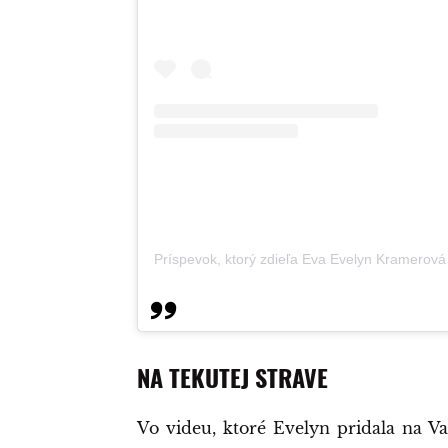
Príspevok, ktorý zdieľa Eva Evelyn Kramerová
NA TEKUTEJ STRAVE
Vo videu, ktoré Evelyn pridala na Val