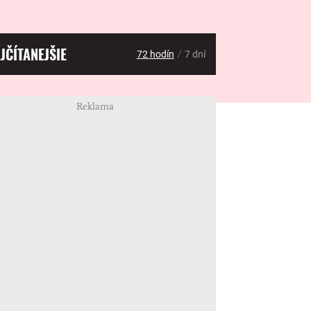
JČÍTANEJŠIE
/
72 hodín
7 dní
Reklama