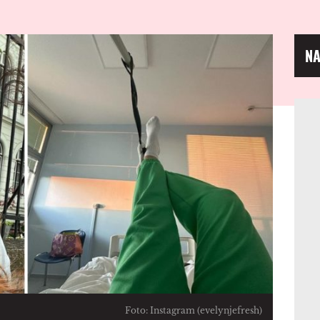
NA
Foto: Instagram (evelynjefresh)