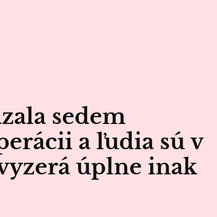
ázala sedem
erácii a ľudia sú v
r vyzerá úplne inak