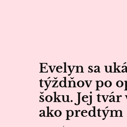
Evelyn sa uk
týždňov po op
šoku. Jej tvá
ako predtým