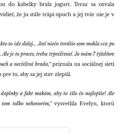
bou do kabelky brala jogurt. Teraz sa ozvala
idieť, že ju stále trápi opuch a jej tvár nie je v
kto to ide ďalej… Jesť niečo tvrdšie som mohla cca po
. Ale je to proces, treba trpezlivosť. Ja mám 7 týždňov
puch a necitlivá brada,“
priznala na sociálnej sieti
re to, aby sa jej stav zlepšil.
doplnky a fakt makám, aby to išlo čo najlepšie! Ale
 o tom toľko nehovorím,“
vysvetlila Evelyn, ktorú