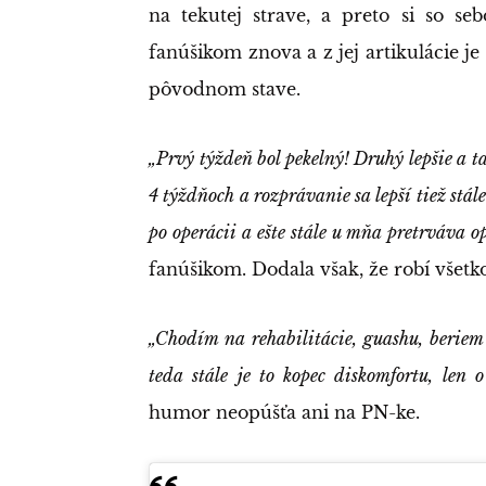
na tekutej strave, a preto si so se
fanúšikom znova a z jej artikulácie je v
pôvodnom stave.
„Prvý týždeň bol pekelný! Druhý lepšie a ta
4 týždňoch a rozprávanie sa lepší tiež stále
po operácii a ešte stále u mňa pretrváva o
fanúšikom. Dodala však, že robí všetko p
„Chodím na rehabilitácie, guashu, beriem 
teda stále je to kopec diskomfortu, len
humor neopúšťa ani na PN-ke.