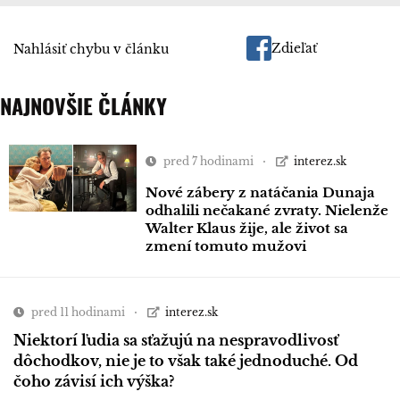
Zdieľať
Nahlásiť chybu v článku
NAJNOVŠIE ČLÁNKY
pred 7 hodinami
interez.sk
Nové zábery z natáčania Dunaja
odhalili nečakané zvraty. Nielenže
Walter Klaus žije, ale život sa
zmení tomuto mužovi
pred 11 hodinami
interez.sk
Niektorí ľudia sa sťažujú na nespravodlivosť
dôchodkov, nie je to však také jednoduché. Od
čoho závisí ich výška?