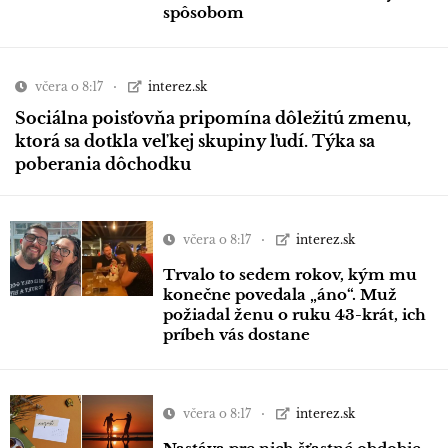
spôsobom
včera o 8:17
interez.sk
Sociálna poisťovňa pripomína dôležitú zmenu,
ktorá sa dotkla veľkej skupiny ľudí. Týka sa
poberania dôchodku
včera o 8:17
interez.sk
Trvalo to sedem rokov, kým mu
konečne povedala „áno“. Muž
požiadal ženu o ruku 43-krát, ich
príbeh vás dostane
včera o 8:17
interez.sk