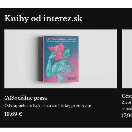
Knihy od interez.sk
Cest
(A)Sociálne prasa
Život 
Od trápneho ticha ku charizmatickej primitivite
cenz
19,69 €
17,9