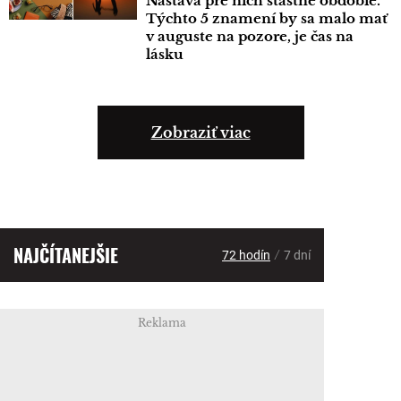
Nastáva pre nich šťastné obdobie.
Týchto 5 znamení by sa malo mať
v auguste na pozore, je čas na
lásku
Zobraziť viac
NAJČÍTANEJŠIE
/
72 hodín
7 dní
Reklama