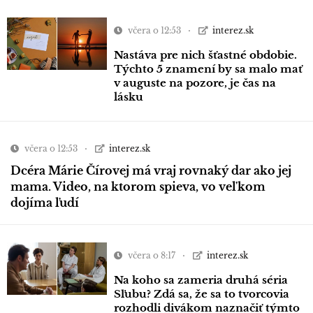
včera o 12:53
interez.sk
Nastáva pre nich šťastné obdobie.
Týchto 5 znamení by sa malo mať
v auguste na pozore, je čas na
lásku
včera o 12:53
interez.sk
Dcéra Márie Čírovej má vraj rovnaký dar ako jej
mama. Video, na ktorom spieva, vo veľkom
dojíma ľudí
včera o 8:17
interez.sk
Na koho sa zameria druhá séria
Sľubu? Zdá sa, že sa to tvorcovia
rozhodli divákom naznačiť týmto