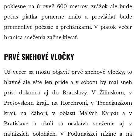
poklesne na úroveň 600 metrov, zrážok ale bude
počas piatka pomerne málo a prevládať bude
premenlivé počasie s prehánkami. V piatok večer
hranica sneženia začne klesať.
PRVÉ SNEHOVÉ VLOČKY
Už večer sa môžu objaviť prvé snehové vločky, to
hlavné ale ešte len príde a v sobotu by mal sneh
prísť dokonca aj do Bratislavy. V Žilinskom, v
Prešovskom kraji, na Horehroní, v Trenčianskom
kraji, na Záhorí, v oblasti Malých Karpát a v
Bratislave a okolí sa očakáva sneženie aj v
najnižších polohách. V Podunajskej nížine a na