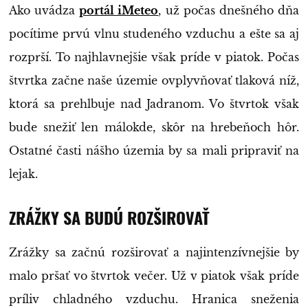
Ako uvádza
portál iMeteo
, už počas dnešného dňa
pocítime prvú vlnu studeného vzduchu a ešte sa aj
rozprší. To najhlavnejšie však príde v piatok. Počas
štvrtka začne naše územie ovplyvňovať tlaková níž,
ktorá sa prehlbuje nad Jadranom. Vo štvrtok však
bude snežiť len málokde, skôr na hrebeňoch hôr.
Ostatné časti nášho územia by sa mali pripraviť na
lejak.
ZRÁŽKY SA BUDÚ ROZŠIROVAŤ
Zrážky sa začnú rozširovať a najintenzívnejšie by
malo pršať vo štvrtok večer. Už v piatok však príde
príliv chladného vzduchu. Hranica sneženia