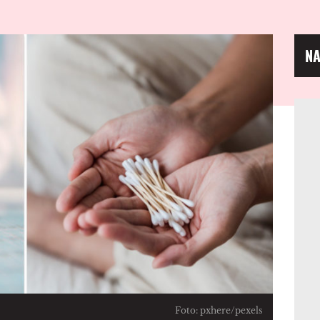
NA
Foto: pxhere/pexels