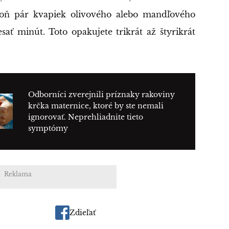
ň pár kvapiek olivového alebo mandľového
esať minút. Toto opakujete trikrát až štyrikrát
Odborníci zverejnili príznaky rakoviny
krčka maternice, ktoré by ste nemali
ignorovať. Neprehliadnite tieto
symptómy
Reklama
Zdieľať