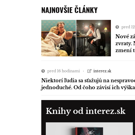
NAJNOVŠIE ČLÁNKY
pred 1
Nové zá
zvraty. 
zmení 
pred 16 hodinami
interez.sk
Niektorí ľudia sa sťažujú na nespravo
jednoduché. Od čoho závisí ich výška
Knihy od interez.sk