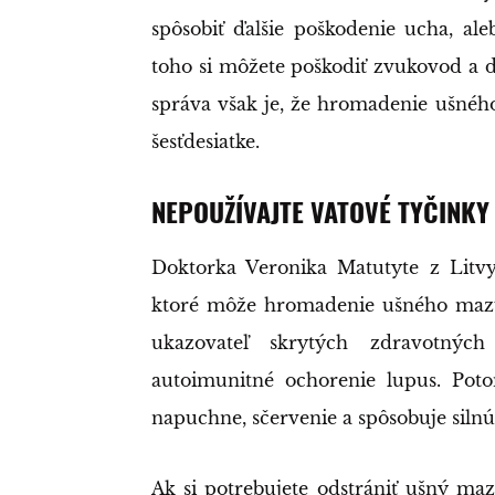
spôsobiť ďalšie poškodenie ucha, al
toho si môžete poškodiť zvukovod a d
správa však je, že hromadenie ušného 
šesťdesiatke.
NEPOUŽÍVAJTE VATOVÉ TYČINKY
Doktorka Veronika Matutyte z Litv
ktoré môže hromadenie ušného mazu 
ukazovateľ skrytých zdravotnýc
autoimunitné ochorenie lupus. Pot
napuchne, sčervenie a spôsobuje silnú 
Ak si potrebujete odstrániť ušný maz,