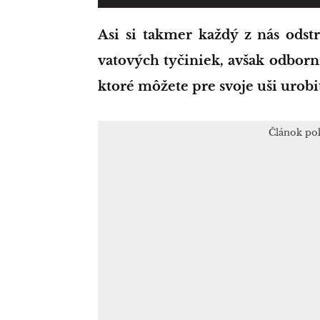
Asi si takmer každý z nás odstraňuje ušný maz z uší prostredníctvom
vatových tyčiniek, avšak odborník
ktoré môžete pre svoje uši urobi
Článok po