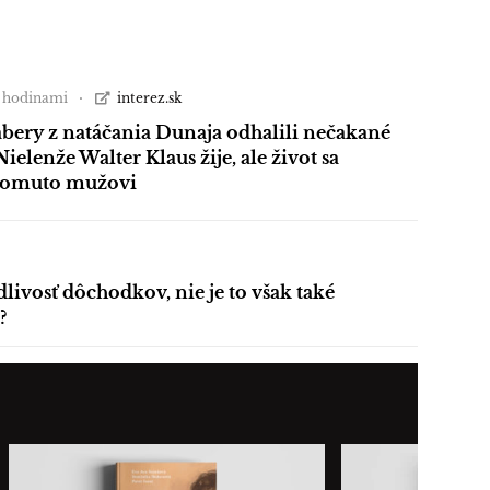
2 hodinami
interez.sk
bery z natáčania Dunaja odhalili nečakané
Nielenže Walter Klaus žije, ale život sa
tomuto mužovi
dlivosť dôchodkov, nie je to však také
?