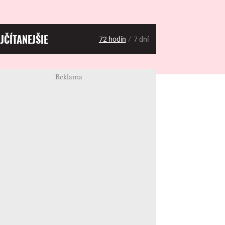
JČÍTANEJŠIE
/
72 hodín
7 dní
Reklama