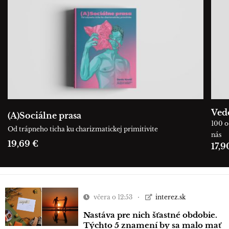
Ved
(A)Sociálne prasa
100 o
Od trápneho ticha ku charizmatickej primitivite
nás
19,69 €
17,9
včera o 12:53
interez.sk
Nastáva pre nich šťastné obdobie.
Týchto 5 znamení by sa malo mať