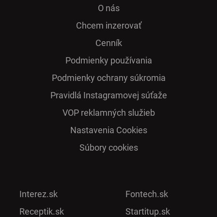
O nás
Chcem inzerovať
Cenník
Podmienky používania
Podmienky ochrany súkromia
Pra­vidlá Ins­ta­gra­mo­vej sú­ťaže
VOP reklamných služieb
Nastavenia Cookies
Súbory cookies
Interez.sk
Fontech.sk
Receptik.sk
Startitup.sk