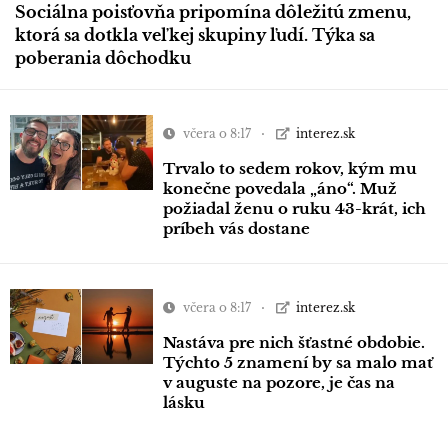
Sociálna poisťovňa pripomína dôležitú zmenu,
ktorá sa dotkla veľkej skupiny ľudí. Týka sa
poberania dôchodku
včera o 8:17
interez.sk
Trvalo to sedem rokov, kým mu
konečne povedala „áno“. Muž
požiadal ženu o ruku 43-krát, ich
príbeh vás dostane
včera o 8:17
interez.sk
Nastáva pre nich šťastné obdobie.
Týchto 5 znamení by sa malo mať
v auguste na pozore, je čas na
lásku