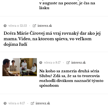
v auguste na pozore, je čas na
lásku
včera o 12:53
interez.sk
Dcéra Márie Čírovej má vraj rovnaký dar ako jej
mama. Video, na ktorom spieva, vo veľkom
dojíma ľudí
včera o 8:17
interez.sk
Na koho sa zameria druhá séria
Sľubu? Zdá sa, že sa to tvorcovia
rozhodli divákom naznačiť týmto
spôsobom
včera o 8:17
interez.sk