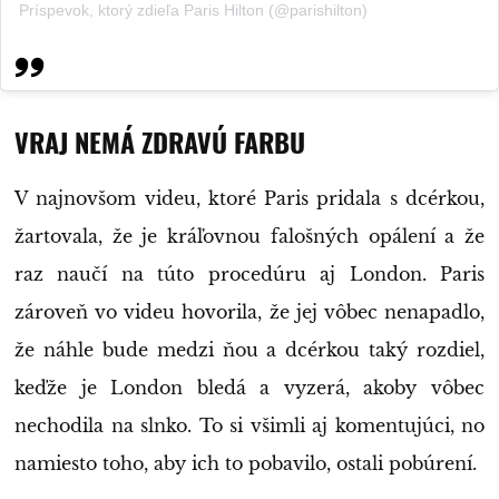
Príspevok, ktorý zdieľa Paris Hilton (@parishilton)
VRAJ NEMÁ ZDRAVÚ FARBU
V najnovšom videu, ktoré Paris pridala s dcérkou,
žartovala, že je kráľovnou falošných opálení a že
raz naučí na túto procedúru aj London. Paris
zároveň vo videu hovorila, že jej vôbec nenapadlo,
že náhle bude medzi ňou a dcérkou taký rozdiel,
keďže je London bledá a vyzerá, akoby vôbec
nechodila na slnko. To si všimli aj komentujúci, no
namiesto toho, aby ich to pobavilo, ostali pobúrení.