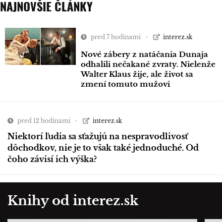
NAJNOVŠIE ČLÁNKY
pred 7 hodinami
interez.sk
Nové zábery z natáčania Dunaja
odhalili nečakané zvraty. Nielenže
Walter Klaus žije, ale život sa
zmení tomuto mužovi
pred 12 hodinami
interez.sk
Niektorí ľudia sa sťažujú na nespravodlivosť
dôchodkov, nie je to však také jednoduché. Od
čoho závisí ich výška?
Knihy od interez.sk