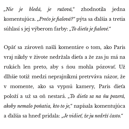
„Nie je bledá, je ružová,“
zhodnotila jedna
komentujúca.
„Prečo je fialová?“
pýta sa ďalšia a tretia
súhlasí s jej výberom farby:
„To dieťa je fialové.“
Opäť sa zároveň našli komentáre o tom, ako Paris
vraj nikdy v živote nedržala dieťa a že zas ju má na
rukách len preto, aby s ňou mohla pózovať. Už
dlhšie totiž medzi neprajníkmi pretrváva názor, že
v momente, ako sa vypnú kamery, Paris dieťa
položí a už sa oň nestará.
„To dieťa sa na ňu pozerá,
akoby nemalo poňatia, kto to je,“
napísala komentujúca
a ďalšia sa hneď pridala:
„Je vidieť, že ju nedrží často.“