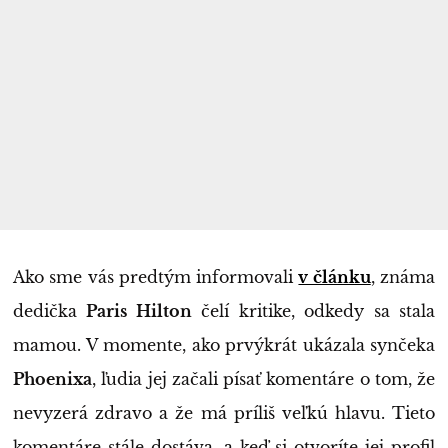
Ako sme vás predtým informovali
v článku
, známa
dedička
Paris Hilton
čelí kritike, odkedy sa stala
mamou. V momente, ako prvýkrát ukázala synčeka
Phoenixa
, ľudia jej začali písať komentáre o tom, že
nevyzerá zdravo a že má príliš veľkú hlavu. Tieto
komentáre stále dostáva, a keď si otvoríte jej profil