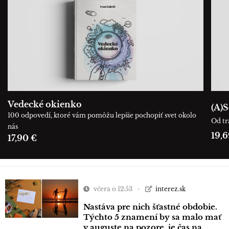
Vedecké okienko
(A)S
100 odpovedí, ktoré vám pomôžu lepšie pochopiť svet okolo
Od tr
nás
19,6
17,90 €
včera o 12:53
interez.sk
Nastáva pre nich šťastné obdobie.
Týchto 5 znamení by sa malo mať
v auguste na pozore, je čas na