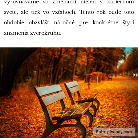
vyrovnávame so zmenami nielen v kariérnom
svete, ale tiež vo vzťahoch. Tento rok bude toto
obdobie obzvlášť náročné pre konkrétne štyri
znamenia zverokruhu.
Foto: pixabay.com