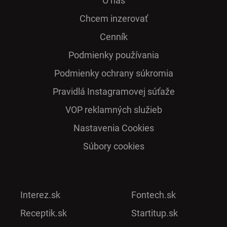
O nás
Chcem inzerovať
Cenník
Podmienky používania
Podmienky ochrany súkromia
Pra­vidlá Ins­ta­gra­mo­vej sú­ťaže
VOP reklamných služieb
Nastavenia Cookies
Súbory cookies
Interez.sk
Fontech.sk
Receptik.sk
Startitup.sk