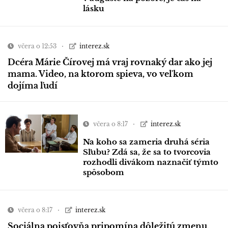
lásku
včera o 12:53
interez.sk
Dcéra Márie Čírovej má vraj rovnaký dar ako jej
mama. Video, na ktorom spieva, vo veľkom
dojíma ľudí
včera o 8:17
interez.sk
Na koho sa zameria druhá séria
Sľubu? Zdá sa, že sa to tvorcovia
rozhodli divákom naznačiť týmto
spôsobom
včera o 8:17
interez.sk
Sociálna poisťovňa pripomína dôležitú zmenu,