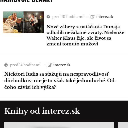
pred 10 hodinami
interez.sk
Nové zábery z natáčania Dunaja
odhalili nečakané zvraty. Nielenže
Walter Klaus žije, ale život sa
zmení tomuto mužovi
pred 14 hodinami
interez.sk
Niektorí ľudia sa sťažujú na nespravodlivosť
dôchodkov, nie je to však také jednoduché. Od
čoho závisí ich výška?
Knihy od interez.sk