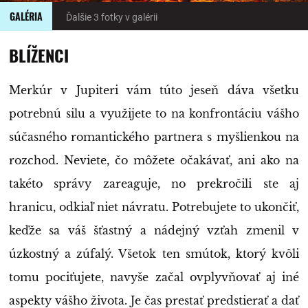
GALÉRIA
Ďalšie 3 fotky v galérii
BLÍŽENCI
Merkúr v Jupiteri vám túto jeseň dáva všetku
potrebnú silu a využijete to na konfrontáciu vášho
súčasného romantického partnera s myšlienkou na
rozchod. Neviete, čo môžete očakávať, ani ako na
takéto správy zareaguje, no prekročili ste aj
hranicu, odkiaľ niet návratu. Potrebujete to ukončiť,
keďže sa váš šťastný a nádejný vzťah zmenil v
úzkostný a zúfalý. Všetok ten smútok, ktorý kvôli
tomu pociťujete, navyše začal ovplyvňovať aj iné
aspekty vášho života. Je čas prestať predstierať a dať