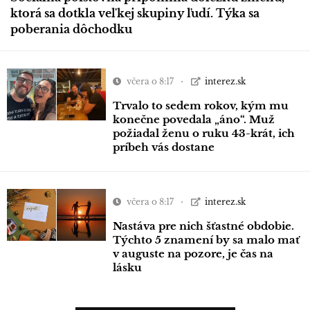
ktorá sa dotkla veľkej skupiny ľudí. Týka sa
poberania dôchodku
včera o 8:17
interez.sk
Trvalo to sedem rokov, kým mu
konečne povedala „áno“. Muž
požiadal ženu o ruku 43-krát, ich
príbeh vás dostane
včera o 8:17
interez.sk
Nastáva pre nich šťastné obdobie.
Týchto 5 znamení by sa malo mať
v auguste na pozore, je čas na
lásku