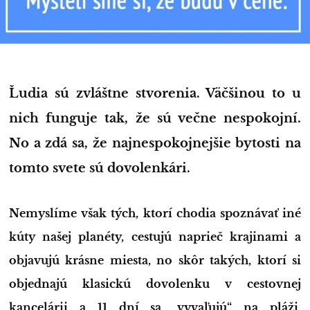
Ľudia sú zvláštne stvorenia. Väčšinou to u
nich funguje tak, že sú večne nespokojní.
No a zdá sa, že najnespokojnejšie bytosti na
tomto svete sú dovolenkári.
Nemyslíme však tých, ktorí chodia spoznávať iné
kúty našej planéty, cestujú naprieč krajinami a
objavujú krásne miesta, no skôr takých, ktorí si
objednajú klasickú dovolenku v cestovnej
kancelárii a 11 dní sa „vyvaľujú“ na pláži.