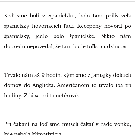
Keď sme boli v Španielsku, bolo tam príliš veľa
španielsky hovoriacich ľudí. Recepčný hovoril po
španielsky, jedlo bolo španielske. Nikto nám
dopredu nepovedal, že tam bude toľko cudzincov.
Trvalo nám až 9 hodín, kým sme z Jamajky doleteli
domov do Anglicka. Američanom to trvalo iba tri
hodiny. Zdá sa mi to neférové.
Pri čakaní na loď sme museli čakať v rade vonku,
kde nebola klimatizácia.