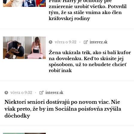
Princ Harry je ochotný pre
zmierenie urobiť všetko. Potvrdil
tým, že sa stále vníma ako člen
kráľovskej rodiny
včera o 9:32
interez.sk
Žena ukázala trik, ako si balí kufor
na dovolenku. Keď to skúsite jej
spôsobom, už to nebudete chcieť
robiť inak
včera o 9:32
interez.sk
Niektorí seniori dostávajú po novom viac. Nie
však preto, že by im Sociálna poisťovňa zvýšila
dôchodky