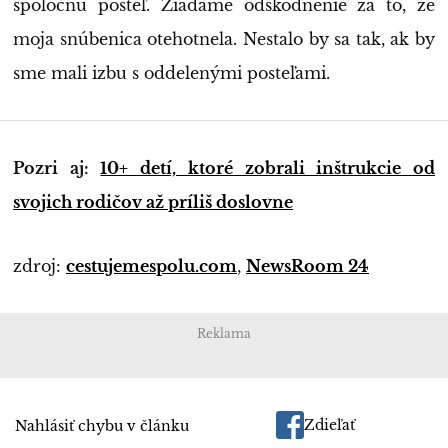
spoločnú posteľ. Žiadame odškodnenie za to, že
moja snúbenica otehotnela. Nestalo by sa tak, ak by
sme mali izbu s oddelenými posteľami.
Pozri aj:
10+ detí, ktoré zobrali inštrukcie od
svojich rodičov až príliš doslovne
zdroj:
cestujemespolu.com
,
NewsRoom 24
Reklama
Zdieľať
Nahlásiť chybu v článku