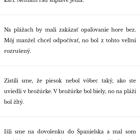
kari. Nemám rád štipľavé jedlá.
Na plážach by mali zakázať opaľovanie hore bez.
Môj manžel chcel odpočívať, no bol z tohto veľmi
rozrušený.
Zistili sme, že piesok nebol vôbec taký, ako ste
uviedli v brožúrke. V brožúrke bol biely, no na pláži
bol žltý.
Išli sme na dovolenku do Španielska a mal som