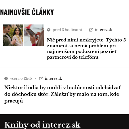
NAJNOVŠIE ČLÁNKY
pred 3 hodinami
interez.sk
Nič pred nimi neskryjete. Týchto 5
znamení sa nemá problém pri
najmenšom podozrení pozrieť
partnerovi do telefónu
včera o 12:45
interez.sk
Niektorí ľudia by mohli v budúcnosti odchádzať
do dôchodku skôr. Záležať by malo na tom, kde
pracujú
Knihy od interez.sk