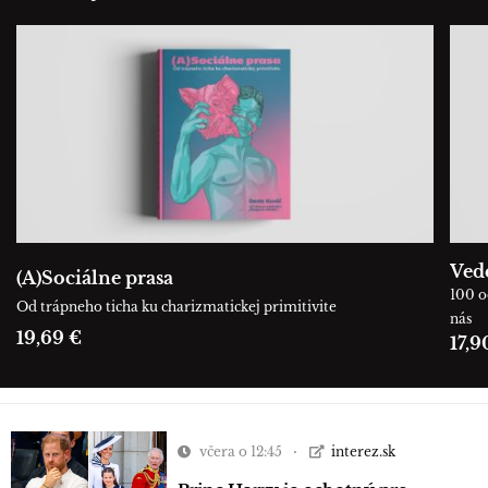
Ved
(A)Sociálne prasa
100 o
Od trápneho ticha ku charizmatickej primitivite
nás
19,69 €
17,9
včera o 12:45
interez.sk