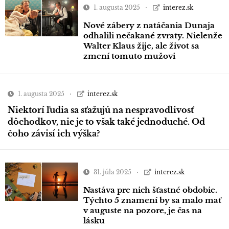
1. augusta 2025
interez.sk
Nové zábery z natáčania Dunaja
odhalili nečakané zvraty. Nielenže
Walter Klaus žije, ale život sa
zmení tomuto mužovi
1. augusta 2025
interez.sk
Niektorí ľudia sa sťažujú na nespravodlivosť
dôchodkov, nie je to však také jednoduché. Od
čoho závisí ich výška?
31. júla 2025
interez.sk
Nastáva pre nich šťastné obdobie.
Týchto 5 znamení by sa malo mať
v auguste na pozore, je čas na
lásku