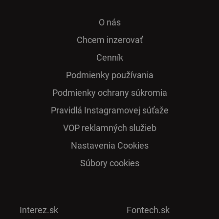
O nás
Chcem inzerovať
Cenník
Podmienky používania
Podmienky ochrany súkromia
Pra­vidlá Ins­ta­gra­mo­vej sú­ťaže
VOP reklamných služieb
Nastavenia Cookies
Súbory cookies
Interez.sk
Fontech.sk