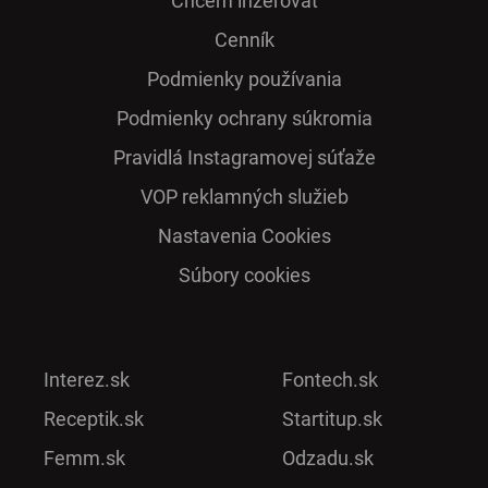
Chcem inzerovať
Cenník
Podmienky používania
Podmienky ochrany súkromia
Pra­vidlá Ins­ta­gra­mo­vej sú­ťaže
VOP reklamných služieb
Nastavenia Cookies
Súbory cookies
Interez.sk
Fontech.sk
Receptik.sk
Startitup.sk
Femm.sk
Odzadu.sk