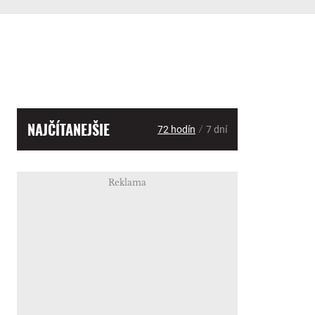
NAJČÍTANEJŠIE
/
72 hodín
7 dní
Reklama