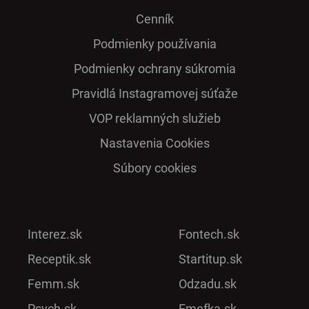
Cenník
Podmienky používania
Podmienky ochrany súkromia
Pra­vidlá Ins­ta­gra­mo­vej sú­ťaže
VOP reklamných služieb
Nastavenia Cookies
Súbory cookies
Interez.sk
Fontech.sk
Receptik.sk
Startitup.sk
Femm.sk
Odzadu.sk
Psych.sk
Emefka.sk