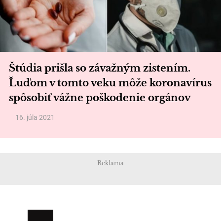
Štúdia prišla so závažným zistením.
Ľuďom v tomto veku môže koronavírus
spôsobiť vážne poškodenie orgánov
16. júla 2021
Reklama