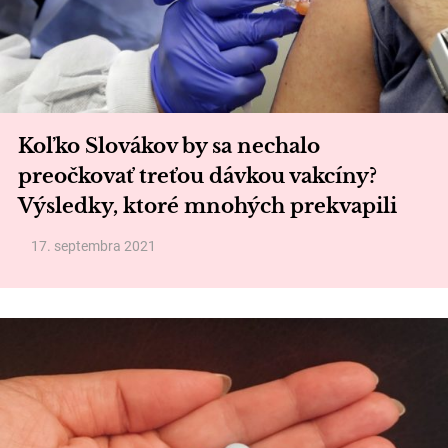
Koľko Slovákov by sa nechalo
preočkovať treťou dávkou vakcíny?
Výsledky, ktoré mnohých prekvapili
17. septembra 2021