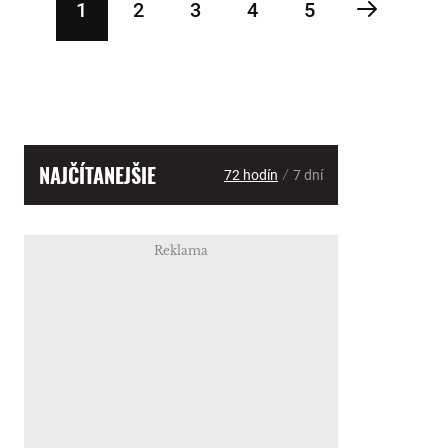
1
2
3
4
5
NAJČÍTANEJŠIE
/
72 hodín
7 dní
Reklama