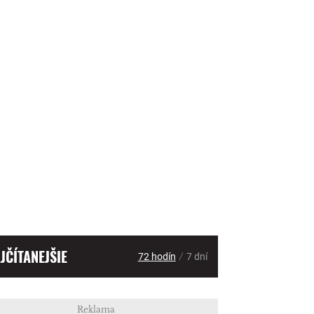
JČÍTANEJŠIE
/
72 hodín
7 dní
Reklama