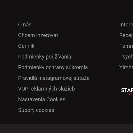
O nás
Inter
Chcem inzerovať
Recep
Cenník
Femm
Podmienky používania
Psych
Podmienky ochrany súkromia
Yimb
Pra­vidlá Ins­ta­gra­mo­vej sú­ťaže
VOP reklamných služieb
Nastavenia Cookies
Súbory cookies