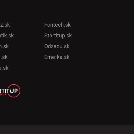
ez.sk
Fontech.sk
tik.sk
Startitup.sk
.sk
Odzadu.sk
.sk
Emefka.sk
a.sk