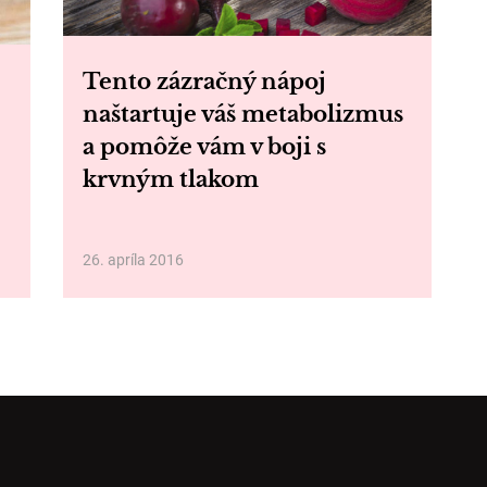
Tento zázračný nápoj
naštartuje váš metabolizmus
a pomôže vám v boji s
krvným tlakom
26. apríla 2016