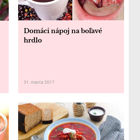
Domáci nápoj na boľavé
hrdlo
31. marca 2017