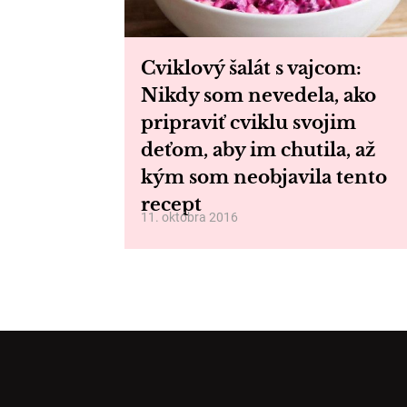
Cviklový šalát s vajcom:
Nikdy som nevedela, ako
pripraviť cviklu svojim
deťom, aby im chutila, až
kým som neobjavila tento
recept
11. októbra 2016