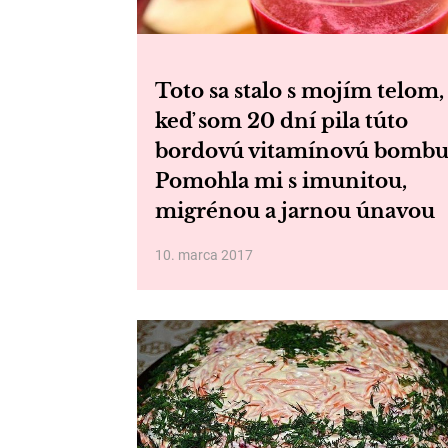
Toto sa stalo s mojím telom,
keď som 20 dní pila túto
bordovú vitamínovú bombu
Pomohla mi s imunitou,
migrénou a jarnou únavou
10. marca 2017