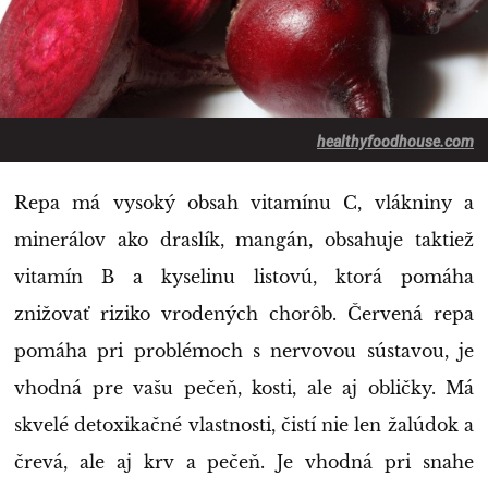
healthyfoodhouse.com
Repa má vysoký obsah vitamínu C, vlákniny a
minerálov ako draslík, mangán, obsahuje taktiež
vitamín B a kyselinu listovú, ktorá pomáha
znižovať riziko vrodených chorôb. Červená repa
pomáha pri problémoch s nervovou sústavou, je
vhodná pre vašu pečeň, kosti, ale aj obličky. Má
skvelé detoxikačné vlastnosti, čistí nie len žalúdok a
črevá, ale aj krv a pečeň. Je vhodná pri snahe