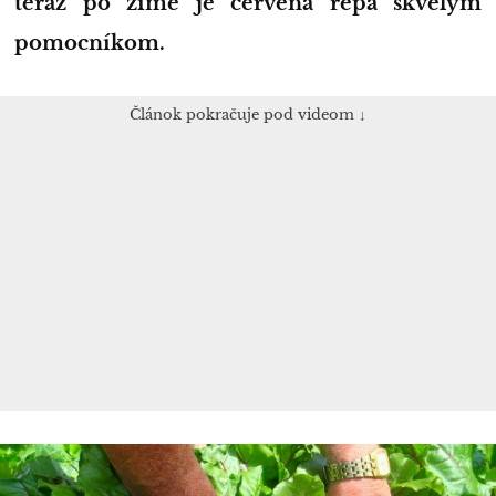
teraz po zime je červená repa skvelým
pomocníkom.
Článok pokračuje pod videom ↓