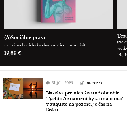
Tes
(A)Sociálne prasa
(Ne)e
Od trápneho ticha ku charizmatickej primitivite
všetk
19,69 €
14,9
31. júla 2025
interez.sk
Nastáva pre nich šťastné obdobie.
Týchto 5 znamení by sa malo mať
v auguste na pozore, je čas na
lásku