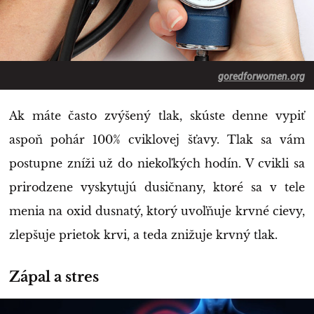
goredforwomen.org
Ak máte často zvýšený tlak, skúste denne vypiť
aspoň pohár 100% cviklovej šťavy. Tlak sa vám
postupne zníži už do niekoľkých hodín. V cvikli sa
prirodzene vyskytujú dusičnany, ktoré sa v tele
menia na oxid dusnatý, ktorý uvoľňuje krvné cievy,
zlepšuje prietok krvi, a teda znižuje krvný tlak.
Zápal a stres