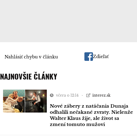
Zdieľať
Nahlásiť chybu v článku
NAJNOVŠIE ČLÁNKY
včera o 12:14
interez.sk
Nové zábery z natáčania Dunaja
odhalili nečakané zvraty. Nielenže
Walter Klaus žije, ale život sa
zmení tomuto mužovi