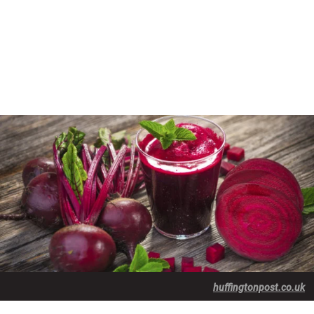
huffingtonpost.co.uk