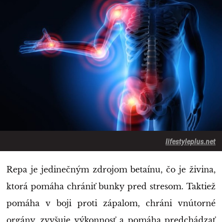
lifestyleplus.net
Repa je jedinečným zdrojom betaínu, čo je živina,
ktorá pomáha chrániť bunky pred stresom. Taktiež
pomáha v boji proti zápalom, chráni vnútorné
orgány, zvyšuje výkonnosť a pomáha predchádzať