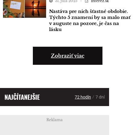
31. júla 2025
interez.sk
Nastáva pre nich šťastné obdobie.
Týchto 5 znamení by sa malo mať
v auguste na pozore, je čas na
lásku
Zobraziť viac
NAJČÍTANEJŠIE
/
72 hodín
7 dní
Reklama