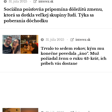
31. júla 2025
interez.sk
Sociálna poisťovňa pripomína dôležitú zmenu,
ktorá sa dotkla veľkej skupiny ľudí. Týka sa
poberania dôchodku
31. júla 2025
interez.sk
Trvalo to sedem rokov, kým mu
konečne povedala „áno“. Muž
požiadal ženu o ruku 43-krát, ich
príbeh vás dostane