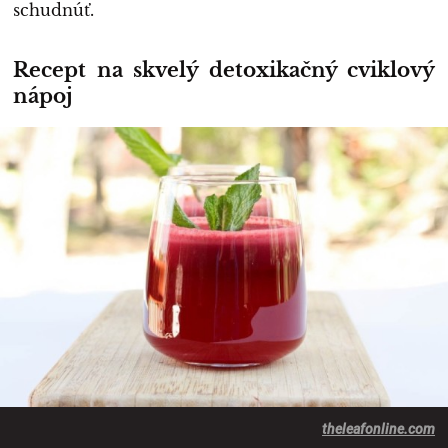
schudnúť.
Recept na skvelý detoxikačný cviklový
nápoj
theleafonline.com