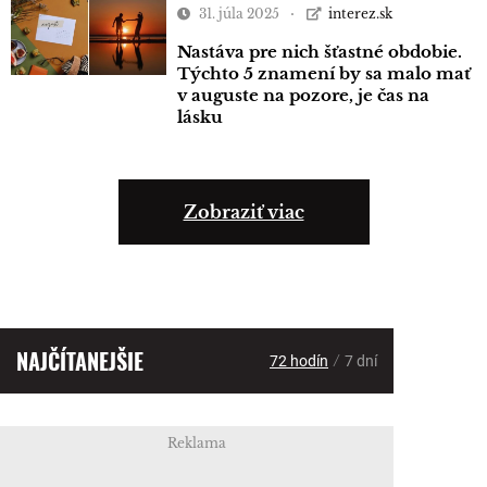
31. júla 2025
interez.sk
Nastáva pre nich šťastné obdobie.
Týchto 5 znamení by sa malo mať
v auguste na pozore, je čas na
lásku
Zobraziť viac
NAJČÍTANEJŠIE
/
72 hodín
7 dní
Reklama