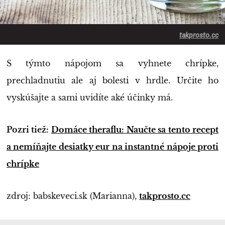
takprosto.cc
S týmto nápojom sa vyhnete chrípke,
prechladnutiu ale aj bolesti v hrdle. Určite ho
vyskúšajte a sami uvidíte aké účinky má.
Pozri tiež:
Domáce theraflu: Naučte sa tento recept
a nemíňajte desiatky eur na instantné nápoje proti
chrípke
zdroj: babskeveci.sk (Marianna),
takprosto.cc