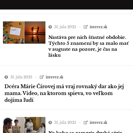
31. júla 2025
interez.sk
Nastáva pre nich šťastné obdobie.
Týchto 5 znamení by sa malo mať
v auguste na pozore, je čas na
lásku
31. júla 2025
interez.sk
Dcéra Márie Čírovej má vraj rovnaký dar ako jej
mama. Video, na ktorom spieva, vo veľkom
dojíma ľudí
31. júla 2025
interez.sk
Na koho sa zameria druhá séria