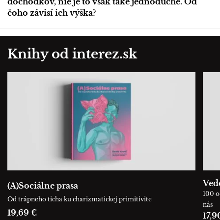
dôchodkov, nie je to však také jednoduché. Od
čoho závisí ich výška?
Knihy od interez.sk
Ved
(A)Sociálne prasa
100 o
Od trápneho ticha ku charizmatickej primitivite
nás
19,69 €
17,9