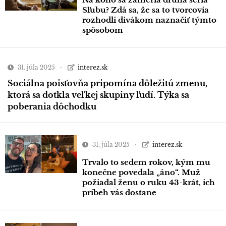
Sľubu? Zdá sa, že sa to tvorcovia
rozhodli divákom naznačiť týmto
spôsobom
31. júla 2025
interez.sk
Sociálna poisťovňa pripomína dôležitú zmenu,
ktorá sa dotkla veľkej skupiny ľudí. Týka sa
poberania dôchodku
31. júla 2025
interez.sk
Trvalo to sedem rokov, kým mu
konečne povedala „áno“. Muž
požiadal ženu o ruku 43-krát, ich
príbeh vás dostane