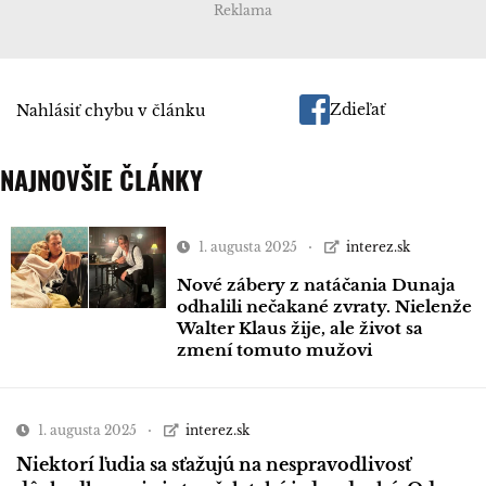
Reklama
Zdieľať
Nahlásiť chybu v článku
NAJNOVŠIE ČLÁNKY
1. augusta 2025
interez.sk
Nové zábery z natáčania Dunaja
odhalili nečakané zvraty. Nielenže
Walter Klaus žije, ale život sa
zmení tomuto mužovi
1. augusta 2025
interez.sk
Niektorí ľudia sa sťažujú na nespravodlivosť