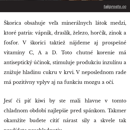
takprosto.cc
Škorica obsahuje veľa minerálnych látok medzi,
ktoré patria: vápnik, draslík, železo, horčík, zinok a
fosfor. V škorici taktiež nájdeme aj prospešné
vitamíny C, A a D. Toto chutné korenie má
antiseptický účinok, stimuluje produkciu inzulínu a
znižuje hladinu cukru v krvi. V neposlednom rade
má pozitívny vplyv aj na funkciu mozgu a očí.
Jesť či piť kiwi by ste mali hlavne v tomto
chladnom období najlepšie pred spánkom. Takmer
okamžite budete cítiť nárast sily a skvele tak