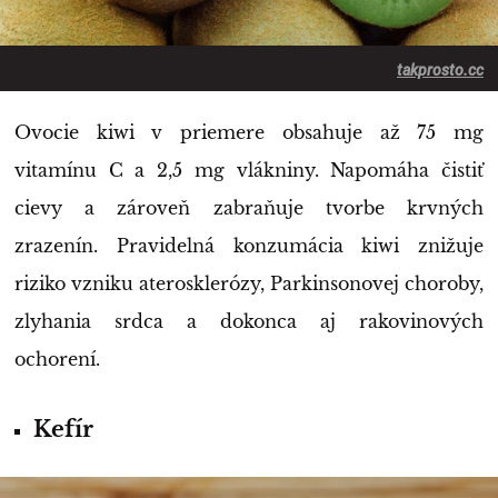
takprosto.cc
Ovocie kiwi v priemere obsahuje až 75 mg
vitamínu C a 2,5 mg vlákniny. Napomáha čistiť
cievy a zároveň zabraňuje tvorbe krvných
zrazenín. Pravidelná konzumácia kiwi znižuje
riziko vzniku aterosklerózy, Parkinsonovej choroby,
zlyhania srdca a dokonca aj rakovinových
ochorení.
Kefír