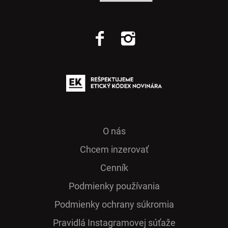
O nás
Chcem inzerovať
Cenník
Podmienky používania
Podmienky ochrany súkromia
Pra­vidlá Ins­ta­gra­mo­vej sú­ťaže