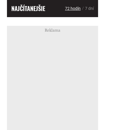
NAJČÍTANEJŠIE
/
72 hodín
7 dní
Reklama