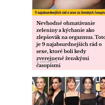
Nevhodné ohmatávanie
zeleniny a kýchanie ako
zlepšovák na orgazmus. Tot
je 9 najabsurdnejších rád o
sexe, ktoré boli kedy
zverejnené ženskými
8. marca 2018
časopismi