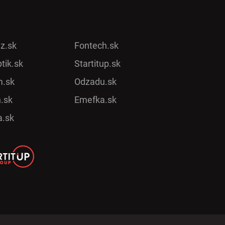
ez.sk
Fontech.sk
tik.sk
Startitup.sk
.sk
Odzadu.sk
.sk
Emefka.sk
a.sk