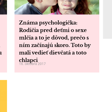
Známa psychologička:
Rodičia pred deťmi o sexe
mlčia a to je dôvod, prečo s
ú
ním začínajú skoro. Toto by
u
mali vedieť dievčatá a toto
chlapci
16. októbra 2017