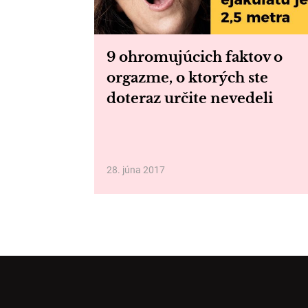
9 ohromujúcich faktov o
orgazme, o ktorých ste
doteraz určite nevedeli
28. júna 2017