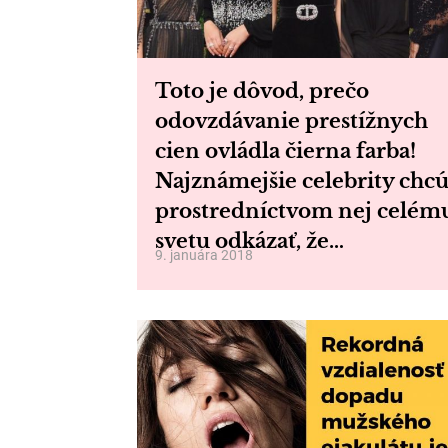
Toto je dôvod, prečo
odovzdávanie prestížnych
cien ovládla čierna farba!
Najznámejšie celebrity chc
prostredníctvom nej celém
svetu odkázať, že…
9. januára 2018