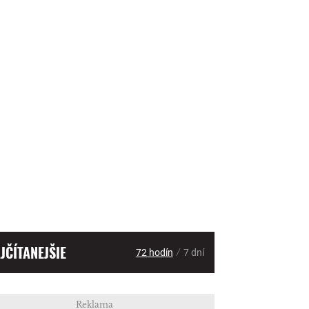
JČÍTANEJŠIE
/
72 hodín
7 dní
Reklama