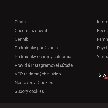
O nás
Inter
Chcem inzerovať
Recep
Cenník
Femm
Podmienky používania
Psych
Podmienky ochrany súkromia
Yimb
Pra­vidlá Ins­ta­gra­mo­vej sú­ťaže
VOP reklamných služieb
Nastavenia Cookies
Súbory cookies