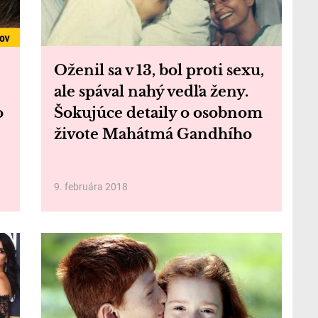
Oženil sa v 13, bol proti sexu,
ale spával nahý vedľa ženy.
o
Šokujúce detaily o osobnom
živote Mahátmá Gandhího
9. februára 2018