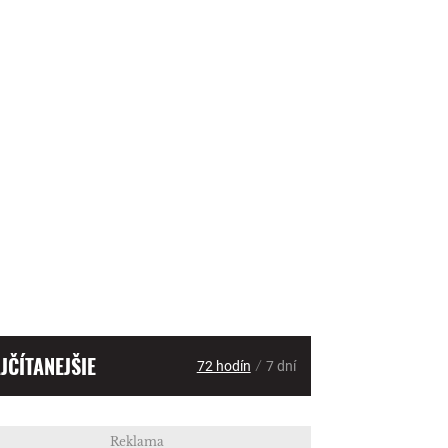
JČÍTANEJŠIE
/
72 hodín
7 dní
Reklama