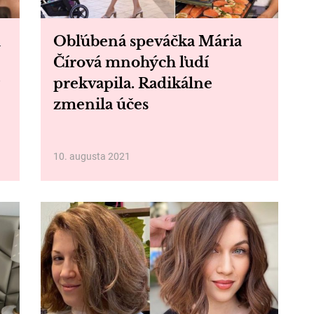
h
Obľúbená speváčka Mária
Čírová mnohých ľudí
prekvapila. Radikálne
zmenila účes
10. augusta 2021