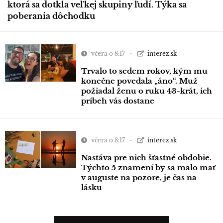
ktorá sa dotkla veľkej skupiny ľudí. Týka sa
poberania dôchodku
včera o 8:17
interez.sk
Trvalo to sedem rokov, kým mu
konečne povedala „áno“. Muž
požiadal ženu o ruku 43-krát, ich
príbeh vás dostane
včera o 8:17
interez.sk
Nastáva pre nich šťastné obdobie.
Týchto 5 znamení by sa malo mať
v auguste na pozore, je čas na
lásku