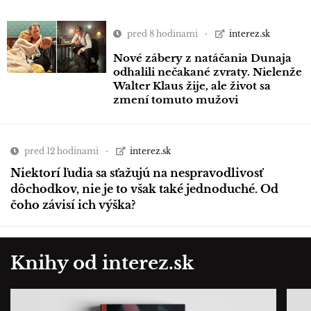
pred 8 hodinami
interez.sk
Nové zábery z natáčania Dunaja
odhalili nečakané zvraty. Nielenže
Walter Klaus žije, ale život sa
zmení tomuto mužovi
pred 12 hodinami
interez.sk
Niektorí ľudia sa sťažujú na nespravodlivosť
dôchodkov, nie je to však také jednoduché. Od
čoho závisí ich výška?
Knihy od interez.sk