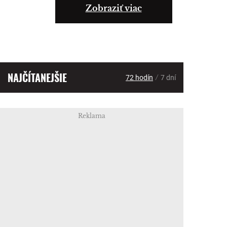
Zobraziť viac
NAJČÍTANEJŠIE
/
72 hodín
7 dní
Reklama