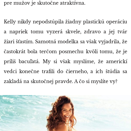
pre mužov je skutočne atraktívna.
Kelly nikdy nepodstúpila žiadny plastickú operáciu
a napriek tomu vyzerá skvele, zdravo a jej tvár
žiari šťastím. Samotná modelka sa však vyjadrila, že
častokrát bola terčom posmechu kvôli tomu, že je
príliš bacuľatá. My si však myslíme, že americkí
vedci konečne trafili do čierneho, a ich štúdia sa
zakladá na skutočnej pravde. A čo si myslíte vy?