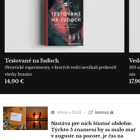
Testované na ľuďoch
Ved
(Ne)etické experimenty, v ktorých vedci neváhali prekročiť
100 o
všetky hranice
nás
14,90 €
17,9
včera o 12:53
interez.sk
Nastáva pre nich šťastné obdobie.
Týchto 5 znamení by sa malo mať
v auguste na pozore, je čas na