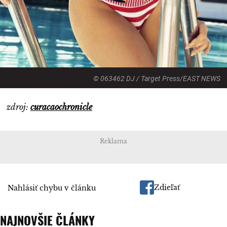
© 063462 DJ / Target Press/EAST NEWS
zdroj:
curacaochronicle
Reklama
Zdieľať
Nahlásiť chybu v článku
NAJNOVŠIE ČLÁNKY