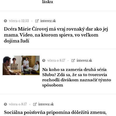
lásku
včera o 12:53
interez.sk
Dcéra Márie Čírovej má vraj rovnaký dar ako jej
mama. Video, na ktorom spieva, vo veľkom
dojíma ľudí
včera o 8:17
interez.sk
Na koho sa zameria druhá séria
Sľubu? Zdá sa, že sa to tvorcovia
rozhodli divákom naznačiť týmto
spôsobom
včera o 8:17
interez.sk
Sociálna poisťovňa pripomína dôležitú zmenu,