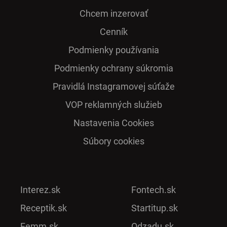
Chcem inzerovať
Cenník
Podmienky používania
Podmienky ochrany súkromia
Pra­vidlá Ins­ta­gra­mo­vej sú­ťaže
VOP reklamných služieb
Nastavenia Cookies
Súbory cookies
Interez.sk
Fontech.sk
Receptik.sk
Startitup.sk
Femm.sk
Odzadu.sk