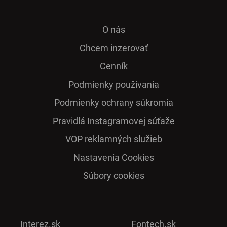
O nás
Chcem inzerovať
Cenník
Podmienky používania
Podmienky ochrany súkromia
Pra­vidlá Ins­ta­gra­mo­vej sú­ťaže
VOP reklamných služieb
Nastavenia Cookies
Súbory cookies
Interez.sk
Fontech.sk