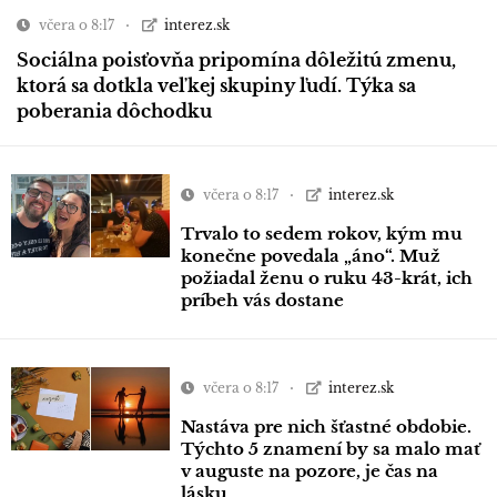
včera o 8:17
interez.sk
Sociálna poisťovňa pripomína dôležitú zmenu,
ktorá sa dotkla veľkej skupiny ľudí. Týka sa
poberania dôchodku
včera o 8:17
interez.sk
Trvalo to sedem rokov, kým mu
konečne povedala „áno“. Muž
požiadal ženu o ruku 43-krát, ich
príbeh vás dostane
včera o 8:17
interez.sk
Nastáva pre nich šťastné obdobie.
Týchto 5 znamení by sa malo mať
v auguste na pozore, je čas na
lásku