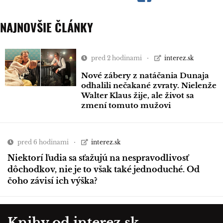
NAJNOVŠIE ČLÁNKY
pred 2 hodinami
interez.sk
Nové zábery z natáčania Dunaja
odhalili nečakané zvraty. Nielenže
Walter Klaus žije, ale život sa
zmení tomuto mužovi
pred 6 hodinami
interez.sk
Niektorí ľudia sa sťažujú na nespravodlivosť
dôchodkov, nie je to však také jednoduché. Od
čoho závisí ich výška?
Knihy od interez.sk