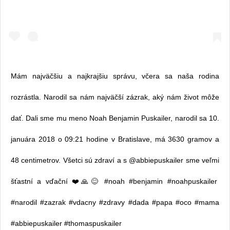
Mám najväčšiu a najkrajšiu správu, včera sa naša rodina
rozrástla. Narodil sa nám najväčší zázrak, aký nám život môže
dať. Dali sme mu meno Noah Benjamin Puskailer, narodil sa 10.
januára 2018 o 09:21 hodine v Bratislave, má 3630 gramov a
48 centimetrov. Všetci sú zdraví a s @abbiepuskailer sme veľmi
šťastní a vďační ❤️🙏😊 #noah #benjamin #noahpuskailer
#narodil #zazrak #vdacny #zdravy #dada #papa #oco #mama
#abbiepuskailer #thomaspuskailer