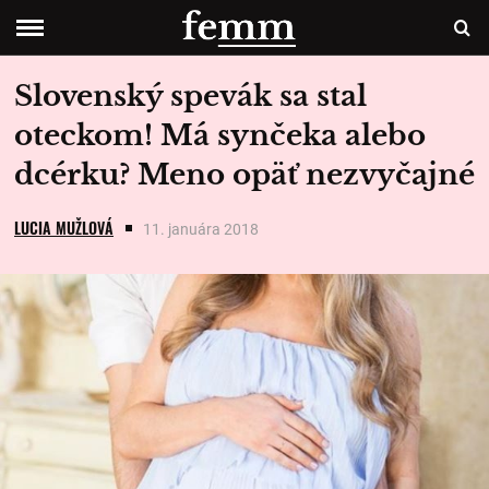
Slovenský spevák sa stal
oteckom! Má synčeka alebo
dcérku? Meno opäť nezvyčajné
LUCIA MUŽLOVÁ
11. januára 2018