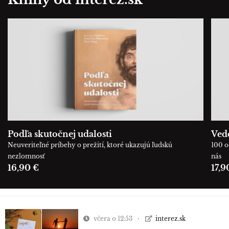
Podľa skutočnej udalosti
Ved
Neuveriteľné príbehy o prežití, ktoré ukazujú ľudskú
100 o
nezlomnosť
nás
16,90 €
17,9
včera o 12:53
interez.sk