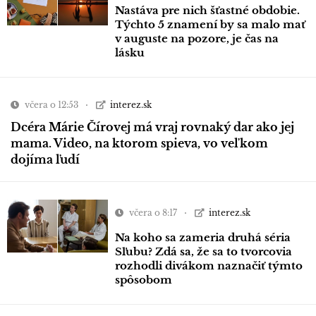
Nastáva pre nich šťastné obdobie.
Týchto 5 znamení by sa malo mať
v auguste na pozore, je čas na
lásku
včera o 12:53
interez.sk
Dcéra Márie Čírovej má vraj rovnaký dar ako jej
mama. Video, na ktorom spieva, vo veľkom
dojíma ľudí
včera o 8:17
interez.sk
Na koho sa zameria druhá séria
Sľubu? Zdá sa, že sa to tvorcovia
rozhodli divákom naznačiť týmto
spôsobom