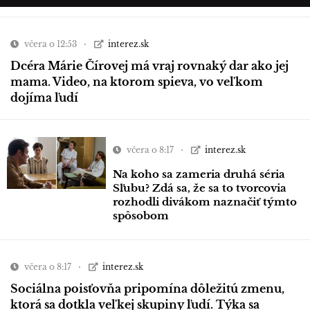
včera o 12:53
interez.sk
Dcéra Márie Čírovej má vraj rovnaký dar ako jej
mama. Video, na ktorom spieva, vo veľkom
dojíma ľudí
včera o 8:17
interez.sk
Na koho sa zameria druhá séria
Sľubu? Zdá sa, že sa to tvorcovia
rozhodli divákom naznačiť týmto
spôsobom
včera o 8:17
interez.sk
Sociálna poisťovňa pripomína dôležitú zmenu,
ktorá sa dotkla veľkej skupiny ľudí. Týka sa