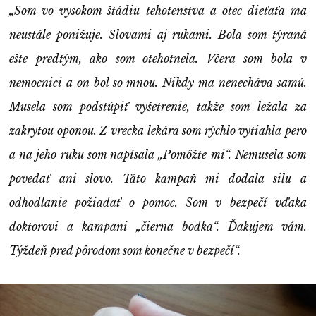
„Som vo vysokom štádiu tehotenstva a otec dieťaťa ma
neustále ponižuje. Slovami aj rukami. Bola som týraná
ešte predtým, ako som otehotnela. Včera som bola v
nemocnici a on bol so mnou. Nikdy ma nenecháva samú.
Musela som podstúpiť vyšetrenie, takže som ležala za
zakrytou oponou. Z vrecka lekára som rýchlo vytiahla pero
a na jeho ruku som napísala „Pomôžte mi“. Nemusela som
povedať ani slovo. Táto kampaň mi dodala silu a
odhodlanie požiadať o pomoc. Som v bezpečí vďaka
doktorovi a kampani „čierna bodka“. Ďakujem vám.
Týždeň pred pôrodom som konečne v bezpečí“.