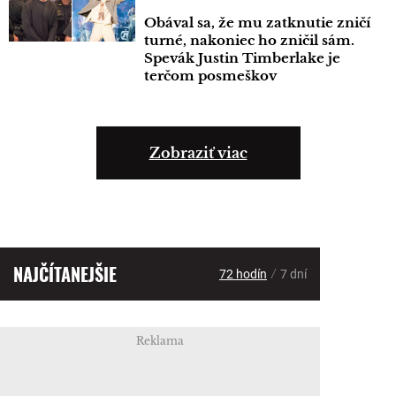
Obával sa, že mu zatknutie zničí
turné, nakoniec ho zničil sám.
Spevák Justin Timberlake je
terčom posmeškov
Zobraziť viac
NAJČÍTANEJŠIE
/
72 hodín
7 dní
Reklama