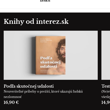
lásku
Knihy od interez.sk
Podľa skutočnej udalosti
Tes
Neuveriteľné príbehy o prežití, ktoré ukazujú ľudskú
(Ne)e
nezlomnosť
všetk
16,90 €
14,9