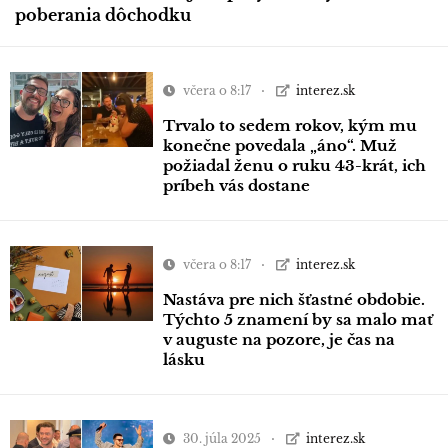
poberania dôchodku
včera o 8:17
interez.sk
Trvalo to sedem rokov, kým mu
konečne povedala „áno“. Muž
požiadal ženu o ruku 43-krát, ich
príbeh vás dostane
včera o 8:17
interez.sk
Nastáva pre nich šťastné obdobie.
Týchto 5 znamení by sa malo mať
v auguste na pozore, je čas na
lásku
30. júla 2025
interez.sk