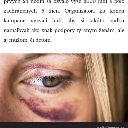
prvých 24 hodín sa ozvalo vyše 6000 ľudí a bolo
zachránených 6 žien. Organizátori ku koncu
kampane vyzvali ľudí, aby si takúto bodku
namaľovali ako znak podpory týraným ženám, ale
aj mužom, či deťom.
gettyimages.ca