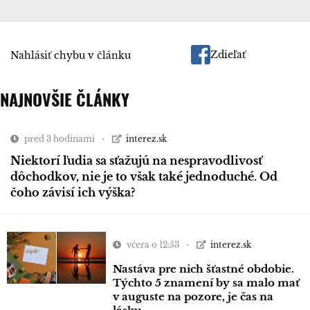
Zdieľať
Nahlásiť chybu v článku
NAJNOVŠIE ČLÁNKY
pred 3 hodinami
interez.sk
Niektorí ľudia sa sťažujú na nespravodlivosť
dôchodkov, nie je to však také jednoduché. Od
čoho závisí ich výška?
včera o 12:53
interez.sk
Nastáva pre nich šťastné obdobie.
Týchto 5 znamení by sa malo mať
v auguste na pozore, je čas na